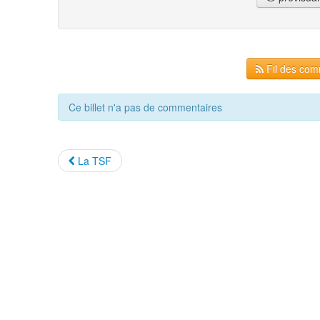
Fil des comm
Ce billet n'a pas de commentaires
La TSF