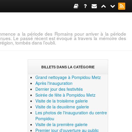
mence a la période des Romains pour arriver à la période
connues. Le passé récent est évoqué à travers la mémoire des
région, tombés dans l’oubli.
BILLETS DANS LA CATÉGORIE
Grand nettoyage à Pompidou Metz
Après l'inauguration
Dernier jour des festivités
Soirée de fête à Pompidou Metz
Visite de la troisième galerie
Visite de la deuxième galerie
Les photos de l'inauguration du centre
Pompidou
Visite de la première galerie
Premier jour d'ouverture au public