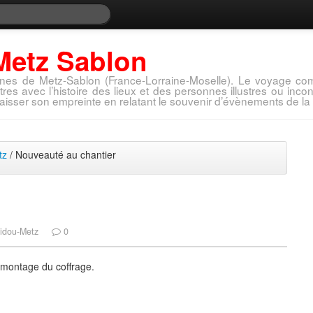
Metz Sablon
nes de Metz-Sablon (France-Lorraine-Moselle). Le voyage com
tres avec l’histoire des lieux et des personnes illustres ou in
aisser son empreinte en relatant le souvenir d’évènements de la 
tz
/ Nouveauté au chantier
idou-Metz
0
démontage du coffrage.