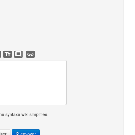
e syntaxe wiki simplifiée.
iser
envoyer