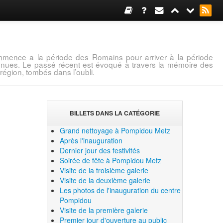
mence a la période des Romains pour arriver à la période
connues. Le passé récent est évoqué à travers la mémoire des
région, tombés dans l’oubli.
BILLETS DANS LA CATÉGORIE
Grand nettoyage à Pompidou Metz
Après l'inauguration
Dernier jour des festivités
Soirée de fête à Pompidou Metz
Visite de la troisième galerie
Visite de la deuxième galerie
Les photos de l'inauguration du centre
Pompidou
Visite de la première galerie
Premier jour d'ouverture au public