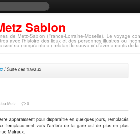
Metz Sablon
nes de Metz-Sablon (France-Lorraine-Moselle). Le voyage com
tres avec l’histoire des lieux et des personnes illustres ou in
aisser son empreinte en relatant le souvenir d’évènements de la 
tz
/ Suite des travaux
idou-Metz
0
terre apparaissent pour disparaître en quelques jours, remplacés
x l'emplacement vers l'arrière de la gare est de plus en plus
enue Malraux.