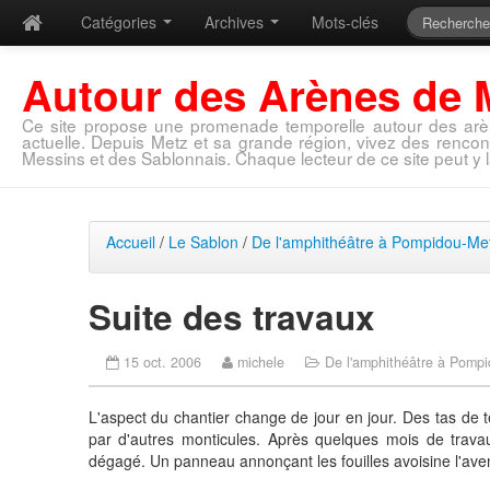
Catégories
Archives
Mots-clés
Autour des Arènes de 
Ce site propose une promenade temporelle autour des arè
actuelle. Depuis Metz et sa grande région, vivez des rencon
Messins et des Sablonnais. Chaque lecteur de ce site peut y l
Accueil
/
Le Sablon
/
De l'amphithéâtre à Pompidou-Me
Suite des travaux
15 oct. 2006
michele
De l'amphithéâtre à Pomp
L'aspect du chantier change de jour en jour. Des tas de 
par d'autres monticules. Après quelques mois de travau
dégagé. Un panneau annonçant les fouilles avoisine l'av