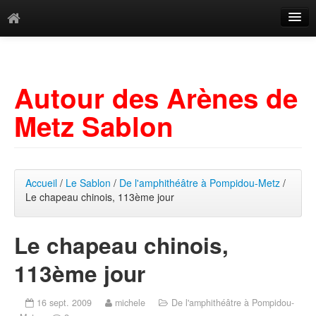
Catégories
Archives
Autour des Arènes de
Mots-clés
Metz Sablon
Accueil
/
Le Sablon
/
De l'amphithéâtre à Pompidou-Metz
/
Le chapeau chinois, 113ème jour
Le chapeau chinois,
113ème jour
16 sept. 2009
michele
De l'amphithéâtre à Pompidou-