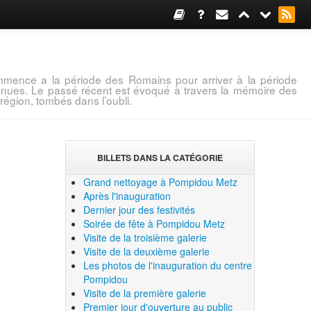
mence a la période des Romains pour arriver à la période
connues. Le passé récent est évoqué à travers la mémoire des
région, tombés dans l’oubli.
BILLETS DANS LA CATÉGORIE
Grand nettoyage à Pompidou Metz
Après l'inauguration
Dernier jour des festivités
Soirée de fête à Pompidou Metz
Visite de la troisième galerie
Visite de la deuxième galerie
Les photos de l'inauguration du centre
Pompidou
Visite de la première galerie
Premier jour d'ouverture au public