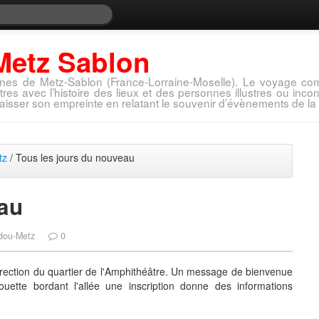
Metz Sablon
nes de Metz-Sablon (France-Lorraine-Moselle). Le voyage com
tres avec l’histoire des lieux et des personnes illustres ou in
aisser son empreinte en relatant le souvenir d’évènements de la 
tz
/ Tous les jours du nouveau
au
idou-Metz
0
direction du quartier de l'Amphithéâtre. Un message de bienvenue
ouette bordant l'allée une inscription donne des informations