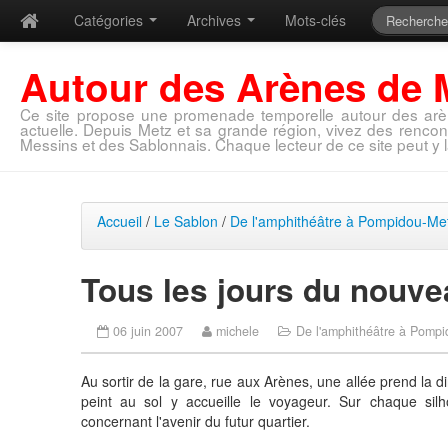
Catégories
Archives
Mots-clés
Autour des Arènes de 
Ce site propose une promenade temporelle autour des arè
actuelle. Depuis Metz et sa grande région, vivez des rencon
Messins et des Sablonnais. Chaque lecteur de ce site peut y l
Accueil
/
Le Sablon
/
De l'amphithéâtre à Pompidou-Me
Tous les jours du nouve
06 juin 2007
michele
De l'amphithéâtre à Pomp
Au sortir de la gare, rue aux Arènes, une allée prend la 
peint au sol y accueille le voyageur. Sur chaque silh
concernant l'avenir du futur quartier.