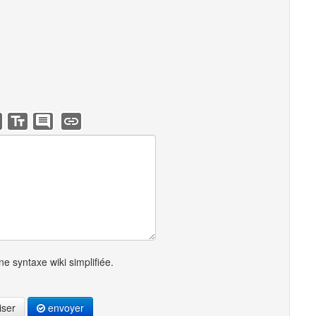
e syntaxe wiki simplifiée.
iser
envoyer