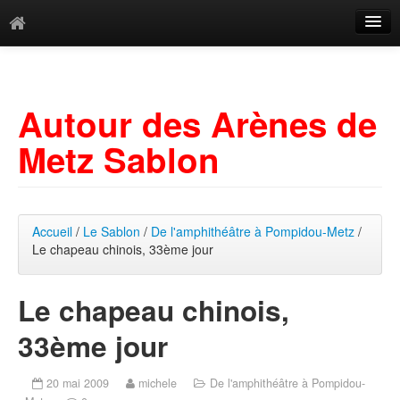
Catégories
Archives
Autour des Arènes de
Mots-clés
Metz Sablon
Accueil
/
Le Sablon
/
De l'amphithéâtre à Pompidou-Metz
/
Le chapeau chinois, 33ème jour
Le chapeau chinois,
33ème jour
20 mai 2009
michele
De l'amphithéâtre à Pompidou-