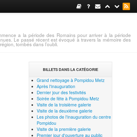
mence a la période des Romains pour arriver à la période
connues. Le passé récent est évoqué à travers la mémoire des
région, tombés dans l’oubli.
BILLETS DANS LA CATÉGORIE
Grand nettoyage à Pompidou Metz
Après l'inauguration
Dernier jour des festivités
Soirée de fête à Pompidou Metz
Visite de la troisième galerie
Visite de la deuxième galerie
Les photos de l'inauguration du centre
Pompidou
Visite de la première galerie
Premier jour d'ouverture au public