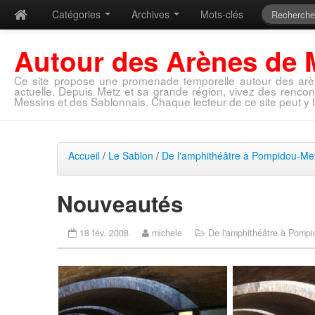
Catégories
Archives
Mots-clés
Autour des Arènes de 
Ce site propose une promenade temporelle autour des arè
actuelle. Depuis Metz et sa grande région, vivez des rencon
Messins et des Sablonnais. Chaque lecteur de ce site peut y l
Accueil
/
Le Sablon
/
De l'amphithéâtre à Pompidou-Me
Nouveautés
18 fév. 2008
michele
De l'amphithéâtre à Pomp