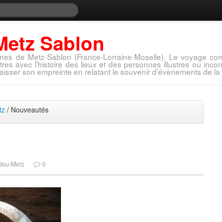
Metz Sablon
nes de Metz-Sablon (France-Lorraine-Moselle). Le voyage com
tres avec l’histoire des lieux et des personnes illustres ou in
aisser son empreinte en relatant le souvenir d’évènements de la 
tz
/ Nouveautés
idou-Metz
0