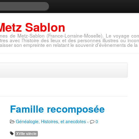
Metz Sablon
nes de Metz-Sablon (France-Lorraine-Moselle). Le voyage com
tres avec l’histoire des lieux et des personnes illustres ou in
aisser son empreinte en relatant le souvenir d’évènements de la 
Famille recomposée
Généalogie, Histoires, et anecdotes
-
0
XVIIe siècle