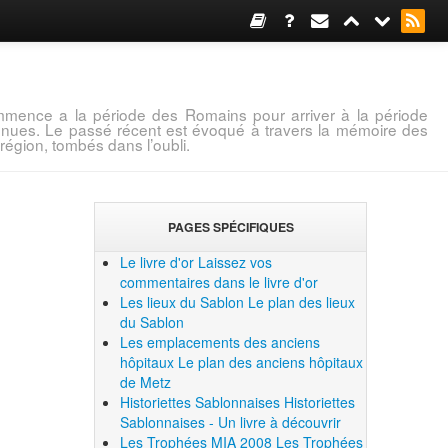
mence a la période des Romains pour arriver à la période
connues. Le passé récent est évoqué à travers la mémoire des
région, tombés dans l’oubli.
PAGES SPÉCIFIQUES
Le livre d'or
Laissez vos
commentaires dans le livre d'or
Les lieux du Sablon
Le plan des lieux
du Sablon
Les emplacements des anciens
hôpitaux
Le plan des anciens hôpitaux
de Metz
Historiettes Sablonnaises
Historiettes
Sablonnaises - Un livre à découvrir
Les Trophées MIA 2008
Les Trophées