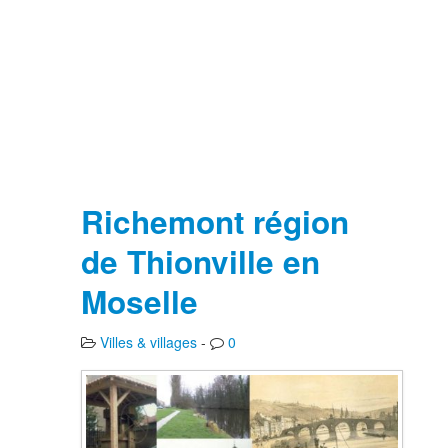
Richemont région
de Thionville en
Moselle
Villes & villages
-
0