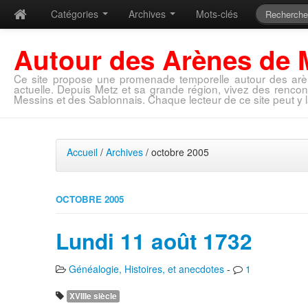
Catégories
Archives
Mots-clés
Autour des Arènes de 
Ce site propose une promenade temporelle autour des arè
actuelle. Depuis Metz et sa grande région, vivez des rencon
Messins et des Sablonnais. Chaque lecteur de ce site peut y l
Accueil
/
Archives
/ octobre 2005
OCTOBRE 2005
Lundi 11 août 1732
Généalogie, Histoires, et anecdotes
-
1
XVIIIe siècle