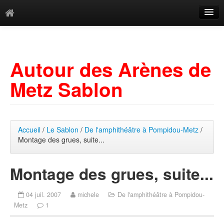
Catégories
Archives
Autour des Arènes de
Mots-clés
Metz Sablon
Accueil
/
Le Sablon
/
De l'amphithéâtre à Pompidou-Metz
/
Montage des grues, suite...
Montage des grues, suite...
04 juil. 2007
michele
De l'amphithéâtre à Pompidou-
Metz
1