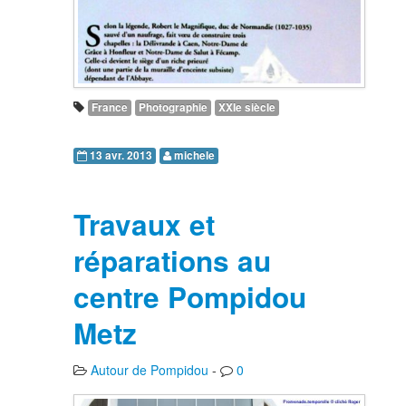
France
Photographie
XXIe siècle
13 avr. 2013
michele
Travaux et
réparations au
centre Pompidou
Metz
Autour de Pompidou
-
0