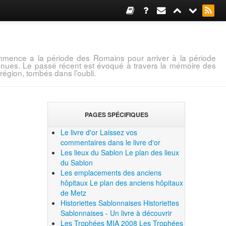
mence a la période des Romains pour arriver à la période
connues. Le passé récent est évoqué à travers la mémoire des
région, tombés dans l’oubli.
PAGES SPÉCIFIQUES
Le livre d'or
Laissez vos
commentaires dans le livre d'or
Les lieux du Sablon
Le plan des lieux
du Sablon
Les emplacements des anciens
hôpitaux
Le plan des anciens hôpitaux
de Metz
Historiettes Sablonnaises
Historiettes
Sablonnaises - Un livre à découvrir
Les Trophées MIA 2008
Les Trophées