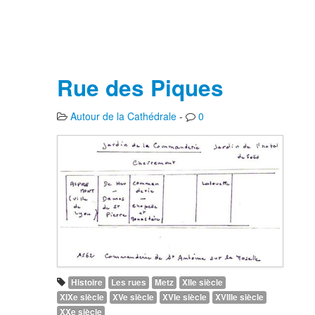
Rue des Piques
Autour de la Cathédrale
-
0
Histoire
Les rues
Metz
XIIe siècle
XIXe siècle
XVe siècle
XVIe siècle
XVIIIe siècle
XXe siècle