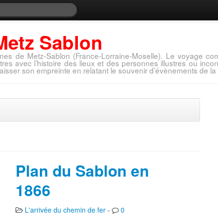
Metz Sablon
nes de Metz-Sablon (France-Lorraine-Moselle). Le voyage com
tres avec l’histoire des lieux et des personnes illustres ou in
aisser son empreinte en relatant le souvenir d’évènements de la 
Plan du Sablon en
1866
L'arrivée du chemin de fer
-
0