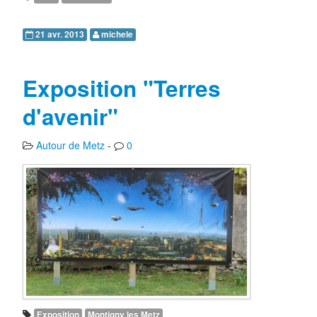
21 avr. 2013
michele
Exposition "Terres
d'avenir"
Autour de Metz
-
0
Exposition
Montigny les Metz