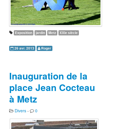
Exposition
jardin
Metz
XXIe siècle
26 avr. 2013
Roger
Inauguration de la
place Jean Cocteau
à Metz
Divers
-
0