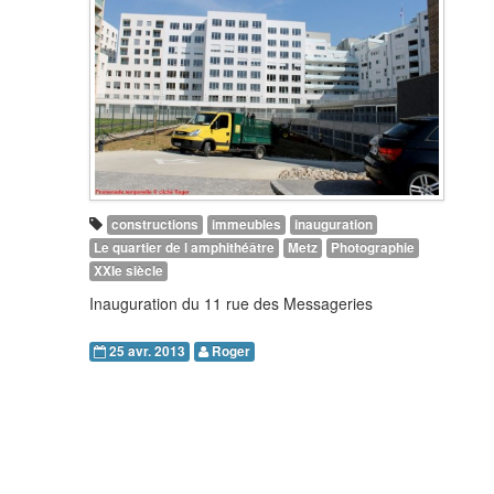
constructions
immeubles
inauguration
Le quartier de l amphithéâtre
Metz
Photographie
XXIe siècle
Inauguration du 11 rue des Messageries
25 avr. 2013
Roger