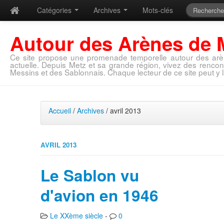
Catégories
Archives
Mots-clés
Autour des Arènes de 
Ce site propose une promenade temporelle autour des arè
actuelle. Depuis Metz et sa grande région, vivez des rencon
Messins et des Sablonnais. Chaque lecteur de ce site peut y l
Accueil
/
Archives
/ avril 2013
AVRIL 2013
Le Sablon vu
d'avion en 1946
Le XXème siècle
-
0