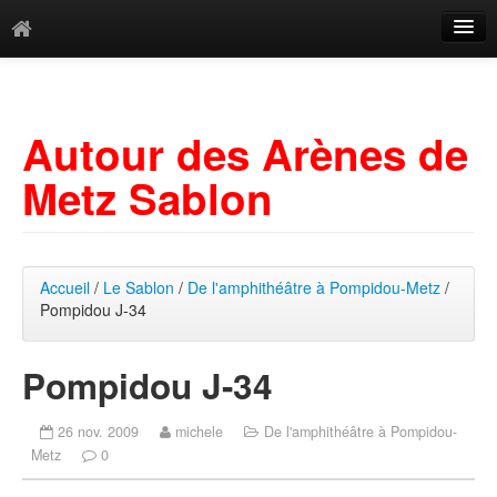
Catégories
Archives
Autour des Arènes de
Mots-clés
Metz Sablon
Accueil
/
Le Sablon
/
De l'amphithéâtre à Pompidou-Metz
/
Pompidou J-34
Pompidou J-34
26 nov. 2009
michele
De l'amphithéâtre à Pompidou-
Metz
0