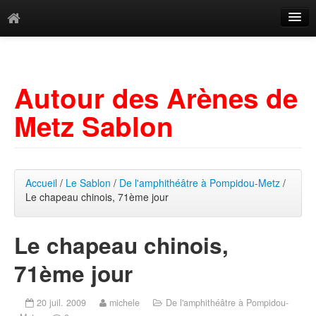
Catégories
Archives
Autour des Arènes de
Mots-clés
Metz Sablon
Accueil
/
Le Sablon
/
De l'amphithéâtre à Pompidou-Metz
/
Le chapeau chinois, 71ème jour
Le chapeau chinois,
71ème jour
20 juil. 2009
michele
De l'amphithéâtre à Pompidou-