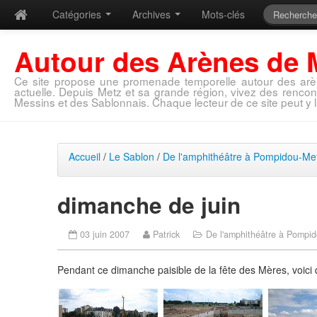
Catégories
Archives
Mots-clés
Autour des Arènes de 
Ce site propose une promenade temporelle autour des arè
actuelle. Depuis Metz et sa grande région, vivez des rencon
Messins et des Sablonnais. Chaque lecteur de ce site peut y l
Accueil
/
Le Sablon
/
De l'amphithéâtre à Pompidou-Me
dimanche de juin
03 juin 2007
Patrick
De l'amphithéâtre à Pompi
Pendant ce dimanche paisible de la fête des Mères, voici