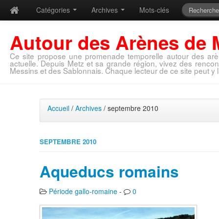
Catégories
Archives
Mots-clés
Autour des Arènes de 
Ce site propose une promenade temporelle autour des arè
actuelle. Depuis Metz et sa grande région, vivez des rencon
Messins et des Sablonnais. Chaque lecteur de ce site peut y l
Accueil
/
Archives
/ septembre 2010
SEPTEMBRE 2010
Aqueducs romains
Période gallo-romaine
-
0