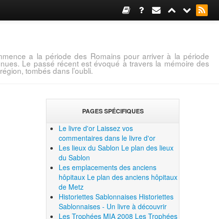
mence a la période des Romains pour arriver à la période
connues. Le passé récent est évoqué à travers la mémoire des
région, tombés dans l’oubli.
PAGES SPÉCIFIQUES
Le livre d'or
Laissez vos
commentaires dans le livre d'or
Les lieux du Sablon
Le plan des lieux
du Sablon
Les emplacements des anciens
hôpitaux
Le plan des anciens hôpitaux
de Metz
Historiettes Sablonnaises
Historiettes
Sablonnaises - Un livre à découvrir
Les Trophées MIA 2008
Les Trophées