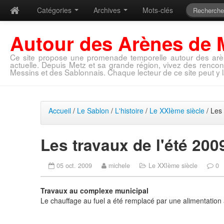
Catégories
Archives
Mots-clés
Autour des Arènes de 
Ce site propose une promenade temporelle autour des arè
actuelle. Depuis Metz et sa grande région, vivez des rencon
Messins et des Sablonnais. Chaque lecteur de ce site peut y l
Accueil
/
Le Sablon
/
L'histoire
/
Le XXIème siècle
/ Les 
Les travaux de l'été 200
05 oct. 2009
michele
Le XXIème siècle
0
Travaux au complexe municipal
Le chauffage au fuel a été remplacé par une alimentation