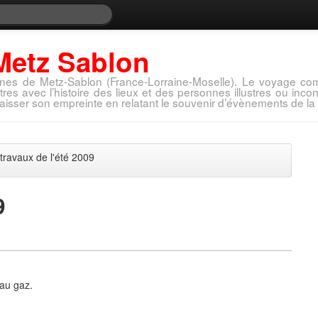
Metz Sablon
nes de Metz-Sablon (France-Lorraine-Moselle). Le voyage com
tres avec l’histoire des lieux et des personnes illustres ou in
aisser son empreinte en relatant le souvenir d’évènements de la 
travaux de l'été 2009
9
 au gaz.