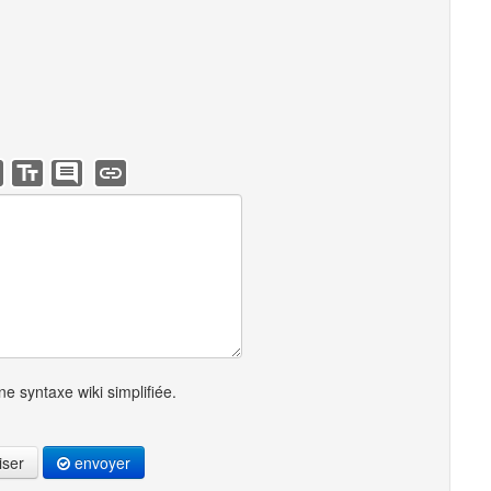
e syntaxe wiki simplifiée.
iser
envoyer