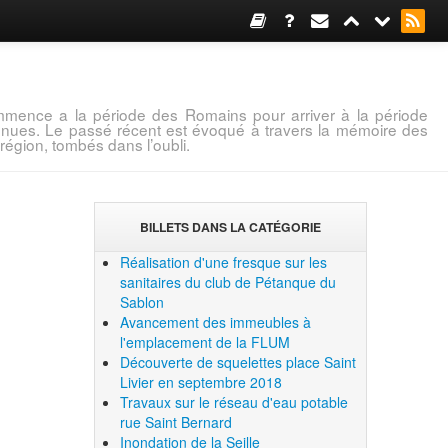
mence a la période des Romains pour arriver à la période
connues. Le passé récent est évoqué à travers la mémoire des
région, tombés dans l’oubli.
BILLETS DANS LA CATÉGORIE
Réalisation d'une fresque sur les
sanitaires du club de Pétanque du
Sablon
Avancement des immeubles à
l'emplacement de la FLUM
Découverte de squelettes place Saint
Livier en septembre 2018
Travaux sur le réseau d'eau potable
rue Saint Bernard
Inondation de la Seille