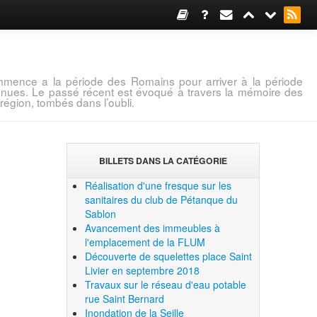
mence a la période des Romains pour arriver à la période
connues. Le passé récent est évoqué à travers la mémoire des
région, tombés dans l’oubli.
BILLETS DANS LA CATÉGORIE
Réalisation d'une fresque sur les
sanitaires du club de Pétanque du
Sablon
Avancement des immeubles à
l'emplacement de la FLUM
Découverte de squelettes place Saint
Livier en septembre 2018
Travaux sur le réseau d'eau potable
rue Saint Bernard
Inondation de la Seille