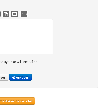
e syntaxe wiki simplifiée.
iser
envoyer
entaires de ce billet