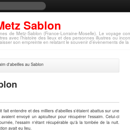
Metz Sablon
nes de Metz-Sablon (France-Lorraine-Moselle). Le voyage com
tres avec l’histoire des lieux et des personnes illustres ou in
aisser son empreinte en relatant le souvenir d’évènements de la 
im d'abeilles au Sablon
blon
ait entendre et des milliers d'abeilles s'étaient abattus sur une
avaient envoyé un apiculteur pour récupérer l'essaim. Celui-ci
ournée, l'essaim n'étant récupérable qu'à la tombée de la nuit.
ion avait eu lieu.