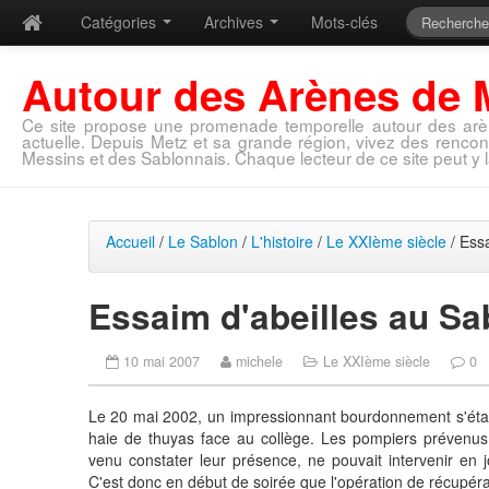
Catégories
Archives
Mots-clés
Autour des Arènes de 
Ce site propose une promenade temporelle autour des arè
actuelle. Depuis Metz et sa grande région, vivez des rencon
Messins et des Sablonnais. Chaque lecteur de ce site peut y l
Accueil
/
Le Sablon
/
L'histoire
/
Le XXIème siècle
/ Essa
Essaim d'abeilles au Sa
10 mai 2007
michele
Le XXIème siècle
0
Le 20 mai 2002, un impressionnant bourdonnement s'était f
haie de thuyas face au collège. Les pompiers prévenus 
venu constater leur présence, ne pouvait intervenir en j
C'est donc en début de soirée que l'opération de récupérat