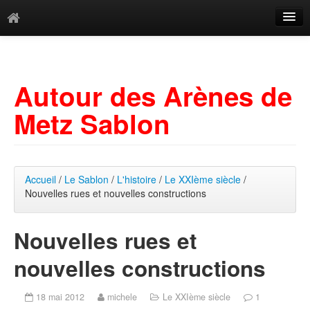
Catégories
Archives
Autour des Arènes de
Mots-clés
Metz Sablon
Accueil
/
Le Sablon
/
L'histoire
/
Le XXIème siècle
/
Nouvelles rues et nouvelles constructions
Nouvelles rues et
nouvelles constructions
18 mai 2012
michele
Le XXIème siècle
1