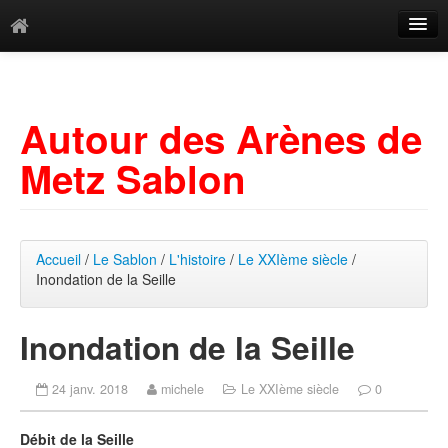
Catégories
Archives
Autour des Arènes de
Mots-clés
Metz Sablon
Accueil
/
Le Sablon
/
L'histoire
/
Le XXIème siècle
/
Inondation de la Seille
Inondation de la Seille
24 janv. 2018
michele
Le XXIème siècle
0
Débit de la Seille