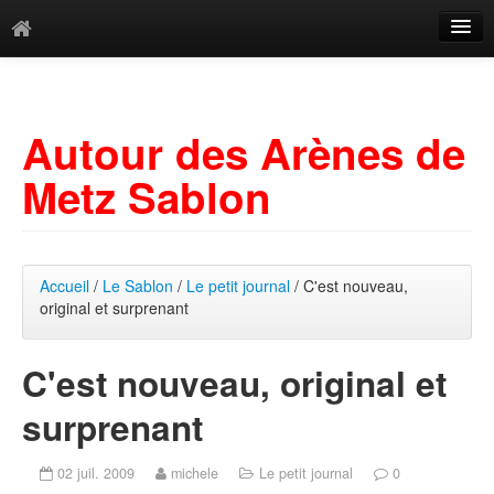
Catégories
Archives
Autour des Arènes de
Mots-clés
Metz Sablon
Accueil
/
Le Sablon
/
Le petit journal
/ C'est nouveau,
original et surprenant
C'est nouveau, original et
surprenant
02 juil. 2009
michele
Le petit journal
0