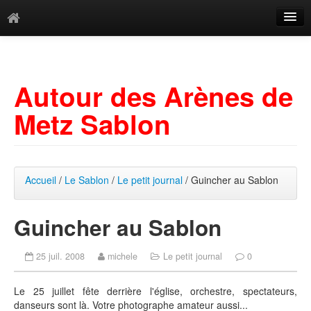
Catégories
Archives
Autour des Arènes de
Mots-clés
Metz Sablon
Accueil
/
Le Sablon
/
Le petit journal
/ Guincher au Sablon
Guincher au Sablon
25 juil. 2008
michele
Le petit journal
0
Le 25 juillet fête derrière l'église, orchestre, spectateurs,
danseurs sont là. Votre photographe amateur aussi...