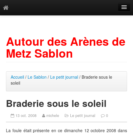
Catégories
Archives
Autour des Arènes de
Mots-clés
Metz Sablon
Accueil
/
Le Sablon
/
Le petit journal
/ Braderie sous le
soleil
Braderie sous le soleil
13 oct. 2008
michele
Le petit journal
0
La foule était présente en ce dimanche 12 octobre 2008 dans