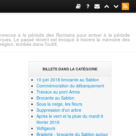
mence a la période des Romains pour arriver à la période
connues. Le passé récent est évoqué à travers la mémoire des
région, tombés dans l’oubli.
BILLETS DANS LA CATÉGORIE
10 juin 2018 brocante au Sablon
Commémoration du débarquement
Travaux au pont Amos
Brocante au Sablon
Sous la neige, les fleurs
Suppression d'un arbre
Après le vent et la pluie du mardi 9
février 2016
Voltigeurs
Braderie - brocante du Sablon autour