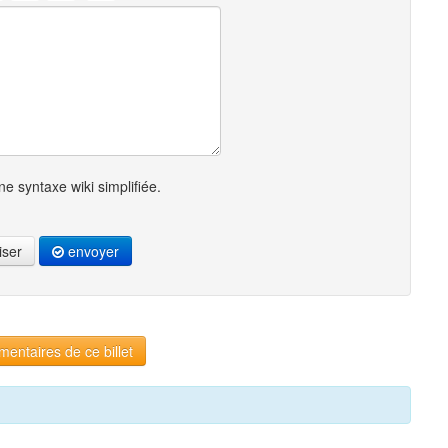
e syntaxe wiki simplifiée.
iser
envoyer
entaires de ce billet