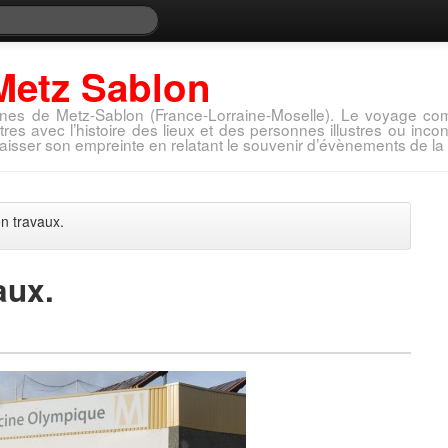
Metz Sablon
nes de Metz-Sablon (France-Lorraine-Moselle). Le voyage com
tres avec l’histoire des lieux et des personnes illustres ou in
aisser son empreinte en relatant le souvenir d’évènements de la 
en travaux.
aux.