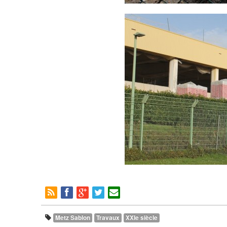
Metz Sablon
Travaux
XXIe siècle