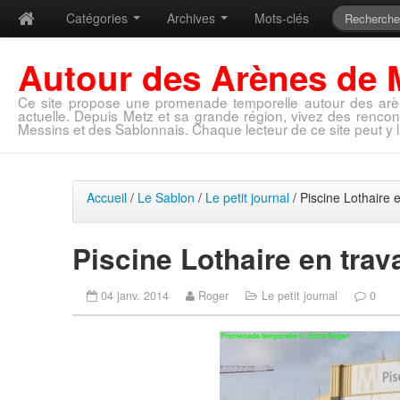
Catégories
Archives
Mots-clés
Autour des Arènes de 
Ce site propose une promenade temporelle autour des arè
actuelle. Depuis Metz et sa grande région, vivez des rencon
Messins et des Sablonnais. Chaque lecteur de ce site peut y l
Accueil
/
Le Sablon
/
Le petit journal
/ Piscine Lothaire 
Piscine Lothaire en trav
04 janv. 2014
Roger
Le petit journal
0