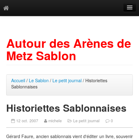
Catégories
Archives
Autour des Arènes de
Mots-clés
Metz Sablon
Accueil
/
Le Sablon
/
Le petit journal
/ Historiettes
Sablonnaises
Historiettes Sablonnaises
12 oct. 2007
michele
Le petit journal
0
Gérard Faure, ancien sablonnais vient d'éditer un livre, souvenir