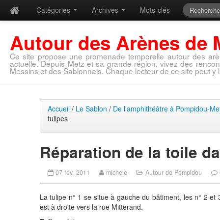
Catégories
Archives
Mots-clés
Autour des Arènes de 
Ce site propose une promenade temporelle autour des arè
actuelle. Depuis Metz et sa grande région, vivez des rencon
Messins et des Sablonnais. Chaque lecteur de ce site peut y l
Accueil
/
Le Sablon
/
De l'amphithéâtre à Pompidou-Me
tulipes
Réparation de la toile da
07 fév. 2011
michele
Autour de Pompidou
La tulipe n° 1 se situe à gauche du bâtiment, les n° 2 et 
est à droite vers la rue Mitterand.