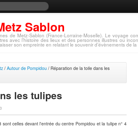
Metz Sablon
nes de Metz-Sablon (France-Lorraine-Moselle). Le voyage com
tres avec l’histoire des lieux et des personnes illustres ou in
aisser son empreinte en relatant le souvenir d’évènements de la 
tz
/
Autour de Pompidou
/ Réparation de la toile dans les
ns les tulipes
0
3 sont celles devant l'entrée du centre Pompidou et la tulipe n° 4