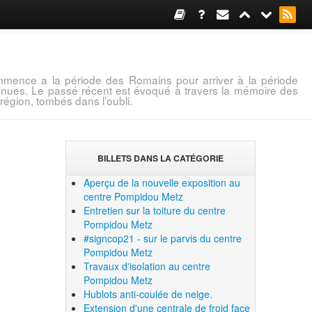
mence a la période des Romains pour arriver à la période
connues. Le passé récent est évoqué à travers la mémoire des
région, tombés dans l’oubli.
BILLETS DANS LA CATÉGORIE
Aperçu de la nouvelle exposition au
centre Pompidou Metz
Entretien sur la toiture du centre
Pompidou Metz
#signcop21 - sur le parvis du centre
Pompidou Metz
Travaux d'isolation au centre
Pompidou Metz
Hublots anti-coulée de neige.
Extension d'une centrale de froid face