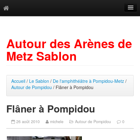
Catégories
Archives
Autour des Arènes de
Mots-clés
Metz Sablon
Accueil
/
Le Sablon
/
De l'amphithéâtre à Pompidou-Metz
/
Autour de Pompidou
/ Flâner à Pompidou
Flâner à Pompidou
26 août 2010
michele
Autour de Pompidou
0