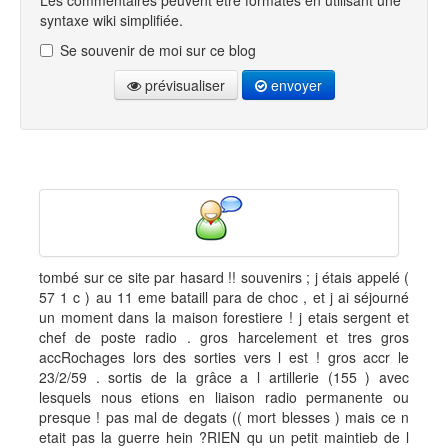
Les commentaires peuvent être formatés en utilisant une
syntaxe wiki simplifiée.
Se souvenir de moi sur ce blog
prévisualiser
envoyer
tombé sur ce site par hasard !! souvenirs ; j étais appelé (
57 1 c ) au 11 eme bataill para de choc , et j ai séjourné
un moment dans la maison forestiere ! j etais sergent et
chef de poste radio . gros harcelement et tres gros
accRochages lors des sorties vers l est ! gros accr le
23/2/59 . sortis de la grâce a l artillerie (155 ) avec
lesquels nous etions en liaison radio permanente ou
presque ! pas mal de degats (( mort blesses ) mais ce n
etait pas la guerre hein ?RIEN qu un petit maintieb de l