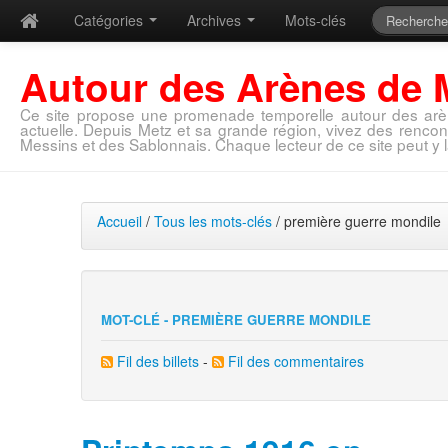
Catégories
Archives
Mots-clés
Autour des Arènes de 
Ce site propose une promenade temporelle autour des arè
actuelle. Depuis Metz et sa grande région, vivez des rencon
Messins et des Sablonnais. Chaque lecteur de ce site peut y l
Accueil
/
Tous les mots-clés
/ première guerre mondile
MOT-CLÉ - PREMIÈRE GUERRE MONDILE
Fil des billets
-
Fil des commentaires