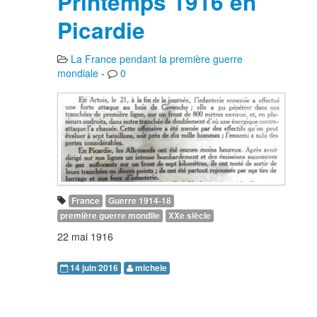
Printemps 1916 en
Picardie
La France pendant la première guerre
mondiale
-
0
France
Guerre 1914-18
première guerre mondile
XXe siècle
22 mai 1916
14 juin 2016
michele