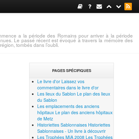
mence a la période des Romains pour arriver à la période
connues. Le passé récent est évoqué à travers la mémoire des
région, tombés dans l’oubli.
PAGES SPÉCIFIQUES
Le livre d'or
Laissez vos
commentaires dans le livre d'or
Les lieux du Sablon
Le plan des lieux
du Sablon
Les emplacements des anciens
hôpitaux
Le plan des anciens hôpitaux
de Metz
Historiettes Sablonnaises
Historiettes
Sablonnaises - Un livre à découvrir
Les Trophées MIA 2008
Les Trophées