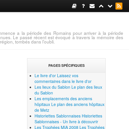
mence a la période des Romains pour arriver à la période
connues. Le passé récent est évoqué à travers la mémoire des
région, tombés dans l’oubli.
PAGES SPÉCIFIQUES
Le livre d'or
Laissez vos
commentaires dans le livre d'or
Les lieux du Sablon
Le plan des lieux
du Sablon
Les emplacements des anciens
hôpitaux
Le plan des anciens hôpitaux
de Metz
Historiettes Sablonnaises
Historiettes
Sablonnaises - Un livre à découvrir
Les Trophées MIA 2008
Les Trophées