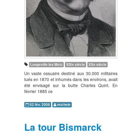
Longeville les Metz
XIXe siècle
XXe siècle
Un vaste ossuaire destiné aux 30.000 militaires
tués en 1870 et inhumés dans les environs, avait
été envisagé sur la butte Charles Quint. En
février 1885 ce
02 fév. 2008
michele
La tour Bismarck