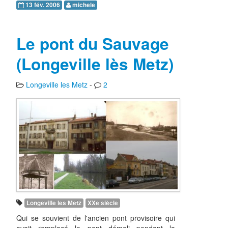
13 fév. 2006
michele
Le pont du Sauvage
(Longeville lès Metz)
Longeville les Metz
-
2
Longeville les Metz
XXe siècle
Qui se souvient de l'ancien pont provisoire qui