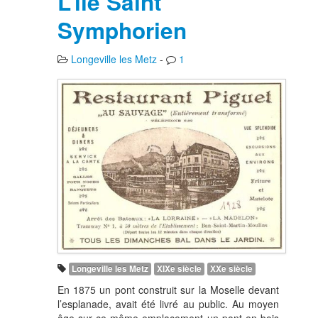
L’île Saint
Symphorien
Longeville les Metz
-
1
Longeville les Metz
XIXe siècle
XXe siècle
En 1875 un pont construit sur la Moselle devant
l’esplanade, avait été livré au public. Au moyen
âge sur ce même emplacement un pont en bois