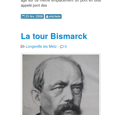
appelé pont des
25 fév. 2008
michele
La tour Bismarck
Longeville les Metz
-
0