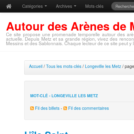
Catégories
Archives
Mots-clés
Autour des Arènes de 
Ce site propose une promenade temporelle autour des arè
actuelle. Depuis Metz et sa grande région, vivez des rencon
Messins et des Sablonnais. Chaque lecteur de ce site peut y l
Accueil
/
Tous les mots-clés
/
Longeville les Metz
/ page
MOT-CLÉ - LONGEVILLE LES METZ
Fil des billets
-
Fil des commentaires