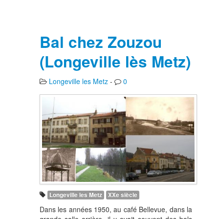
Bal chez Zouzou
(Longeville lès Metz)
Longeville les Metz
-
0
Longeville les Metz
XXe siècle
Dans les années 1950, au café Bellevue, dans la