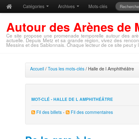
Catégories
Archives
Mots-clés
Autour des Arènes de 
Ce site propose une promenade temporelle autour des arè
actuelle. Depuis Metz et sa grande région, vivez des rencon
Messins et des Sablonnais. Chaque lecteur de ce site peut y l
Accueil
/
Tous les mots-clés
/ Halle de l Amphithéâtre
MOT-CLÉ - HALLE DE L AMPHITHÉÂTRE
Fil des billets
-
Fil des commentaires