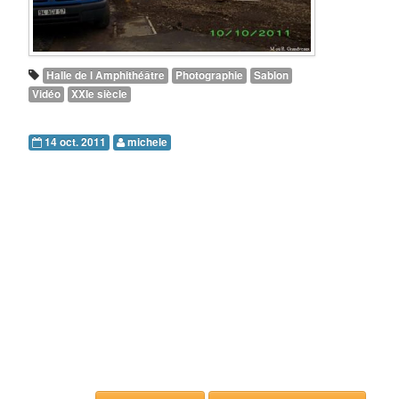
Halle de l Amphithéâtre
Photographie
Sablon
Vidéo
XXIe siècle
14 oct. 2011
michele