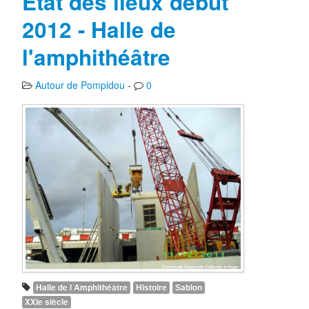
Etat des lieux début
2012 - Halle de
l'amphithéâtre
Autour de Pompidou
-
0
Halle de l Amphithéâtre
Histoire
Sablon
XXIe siècle