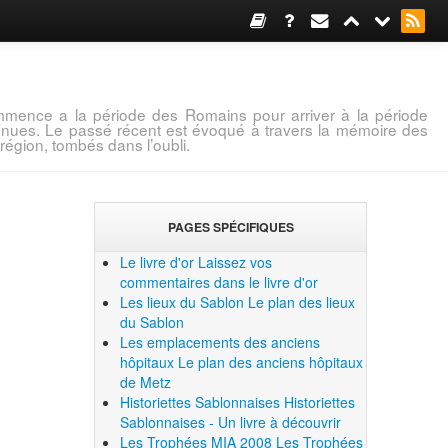
mence a la période des Romains pour arriver à la période
connues. Le passé récent est évoqué à travers la mémoire des
région, tombés dans l’oubli.
PAGES SPÉCIFIQUES
Le livre d'or
Laissez vos
commentaires dans le livre d'or
Les lieux du Sablon
Le plan des lieux
du Sablon
Les emplacements des anciens
hôpitaux
Le plan des anciens hôpitaux
de Metz
Historiettes Sablonnaises
Historiettes
Sablonnaises - Un livre à découvrir
Les Trophées MIA 2008
Les Trophées