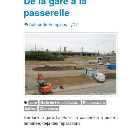
De la gare à la
passerelle
Autour de Pompidou
-
0
gare
Halle de l Amphithéâtre
Photographie
Sablon
XXIe siècle
Derrière la gare La Halle La passerelle à peine
terminée, déjà des réparations