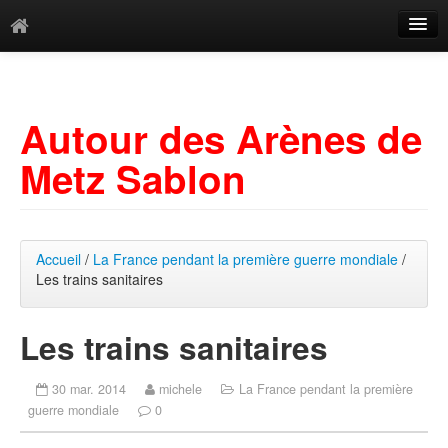
Catégories
Archives
Autour des Arènes de
Mots-clés
Metz Sablon
Accueil
/
La France pendant la première guerre mondiale
/
Les trains sanitaires
Les trains sanitaires
30 mar. 2014
michele
La France pendant la première
guerre mondiale
0