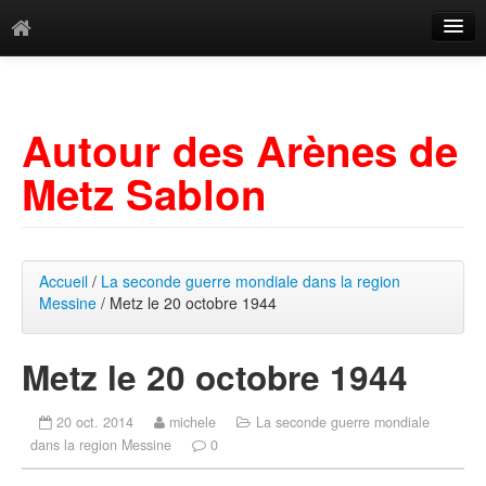
Catégories
Archives
Autour des Arènes de
Mots-clés
Metz Sablon
Accueil
/
La seconde guerre mondiale dans la region
Messine
/ Metz le 20 octobre 1944
Metz le 20 octobre 1944
20 oct. 2014
michele
La seconde guerre mondiale
dans la region Messine
0