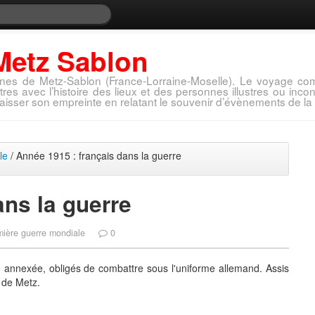
Metz Sablon
nes de Metz-Sablon (France-Lorraine-Moselle). Le voyage com
tres avec l’histoire des lieux et des personnes illustres ou in
aisser son empreinte en relatant le souvenir d’évènements de la 
le
/ Année 1915 : français dans la guerre
ans la guerre
mière guerre mondiale
0
le annexée, obligés de combattre sous l'uniforme allemand. Assis
 de Metz.