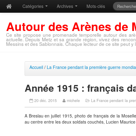
Catégories
Archives
Mots-clés
Autour des Arènes de 
Ce site propose une promenade temporelle autour des arè
actuelle. Depuis Metz et sa grande région, vivez des rencon
Messins et des Sablonnais. Chaque lecteur de ce site peut y l
Accueil
/
La France pendant la première guerre mondia
Année 1915 : français d
20 déc. 2015
michele
La France pendant la pre
A Breslau en juillet 1915, photo de français de la Mosel
au centre entre les deux soldats couchés, Lucien Maurice