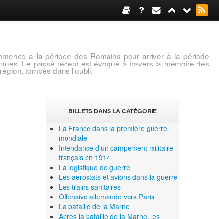
mence a la période des Romains pour arriver à la période
connues. Le passé récent est évoqué à travers la mémoire des
région, tombés dans l’oubli.
BILLETS DANS LA CATÉGORIE
La France dans la première guerre
mondiale
Intendance d'un campement militaire
français en 1914
La logistique de guerre
Les aérostats et avions dans la guerre
Les trains sanitaires
Offensive allemande vers Paris
La bataille de la Marne
Après la bataille de la Marne, les