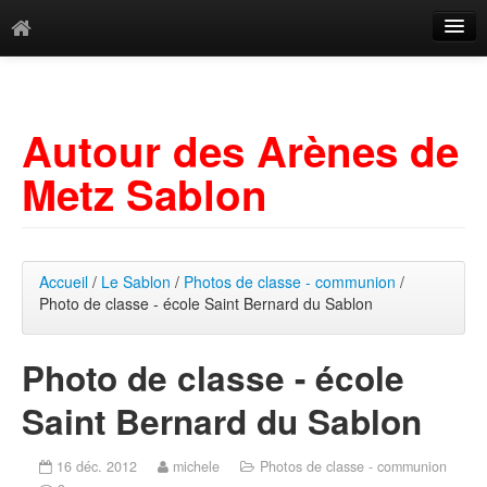
Catégories
Archives
Autour des Arènes de
Mots-clés
Metz Sablon
Accueil
/
Le Sablon
/
Photos de classe - communion
/
Photo de classe - école Saint Bernard du Sablon
Photo de classe - école
Saint Bernard du Sablon
16 déc. 2012
michele
Photos de classe - communion