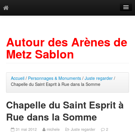
Catégories
Archives
Autour des Arènes de
Mots-clés
Metz Sablon
Accueil
/
Personnages & Monuments
/
Juste regarder
/
Chapelle du Saint Esprit à Rue dans la Somme
Chapelle du Saint Esprit à
Rue dans la Somme
31 mai 2012
michele
Juste regarder
2