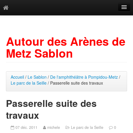
Catégories
Archives
Autour des Arènes de
Mots-clés
Metz Sablon
Accueil
/
Le Sablon
/
De l'amphithéâtre à Pompidou-Metz
/
Le parc de la Seille
/ Passerelle suite des travaux
Passerelle suite des
travaux
07 déc. 2011
michele
Le parc de la Seille
0