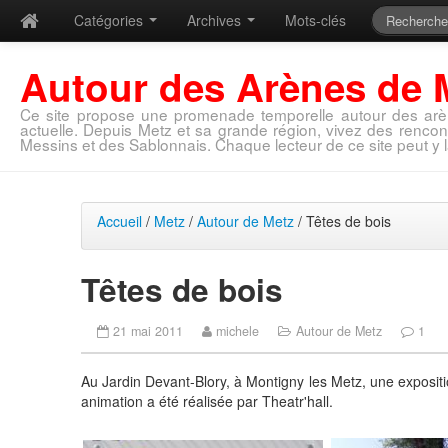
Catégories
Archives
Mots-clés
Autour des Arènes de 
Ce site propose une promenade temporelle autour des arè
actuelle. Depuis Metz et sa grande région, vivez des rencon
Messins et des Sablonnais. Chaque lecteur de ce site peut y l
Accueil
/
Metz
/
Autour de Metz
/ Têtes de bois
Têtes de bois
21 mai 2011
michele
Autour de Metz
1
Au Jardin Devant-Blory, à Montigny les Metz, une expositi
animation a été réalisée par Theatr'hall.