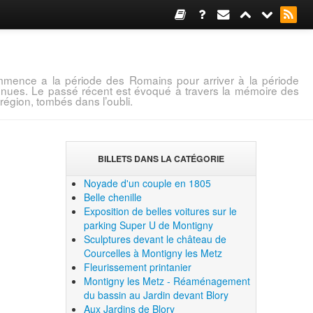
mence a la période des Romains pour arriver à la période
connues. Le passé récent est évoqué à travers la mémoire des
région, tombés dans l’oubli.
BILLETS DANS LA CATÉGORIE
Noyade d'un couple en 1805
Belle chenille
Exposition de belles voitures sur le
parking Super U de Montigny
Sculptures devant le château de
Courcelles à Montigny les Metz
Fleurissement printanier
Montigny les Metz - Réaménagement
du bassin au Jardin devant Blory
Aux Jardins de Blory