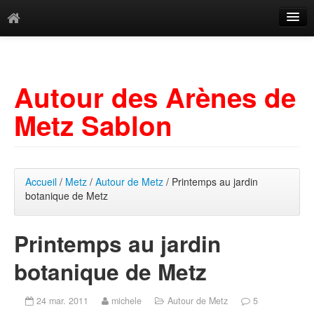
Catégories
Archives
Autour des Arènes de
Mots-clés
Metz Sablon
Accueil
/
Metz
/
Autour de Metz
/ Printemps au jardin
botanique de Metz
Printemps au jardin
botanique de Metz
24 mar. 2011
michele
Autour de Metz
5