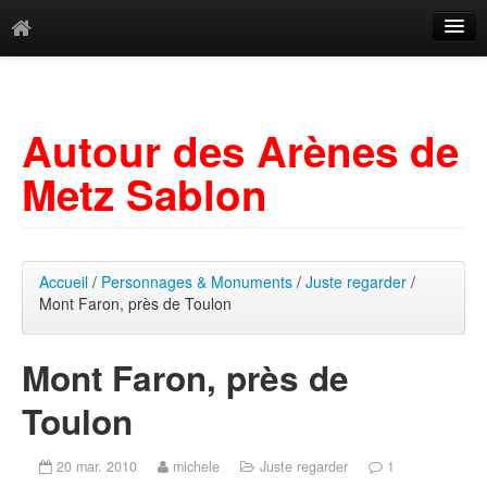
Catégories
Archives
Autour des Arènes de
Mots-clés
Metz Sablon
Accueil
/
Personnages & Monuments
/
Juste regarder
/
Mont Faron, près de Toulon
Mont Faron, près de
Toulon
20 mar. 2010
michele
Juste regarder
1