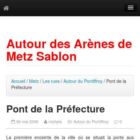
Catégories
Archives
Autour des Arènes de
Mots-clés
Metz Sablon
Accueil
/
Metz
/
Les rues
/
Autour du Pontiffroy
/ Pont de la
Préfecture
Pont de la Préfecture
06 mai 2009
michele
Autour du Pontiffroy
0
La première enceinte de la ville où se situait la porte aux