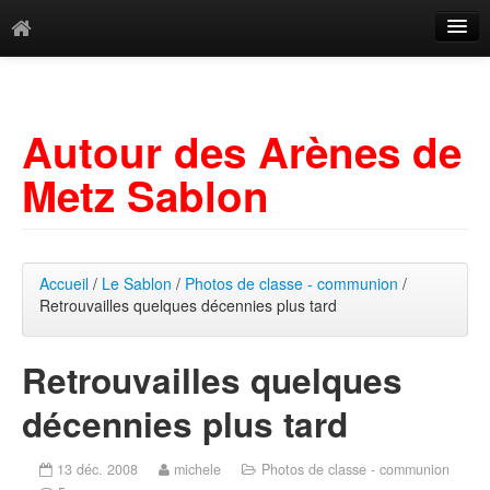
Catégories
Archives
Autour des Arènes de
Mots-clés
Metz Sablon
Accueil
/
Le Sablon
/
Photos de classe - communion
/
Retrouvailles quelques décennies plus tard
Retrouvailles quelques
décennies plus tard
13 déc. 2008
michele
Photos de classe - communion