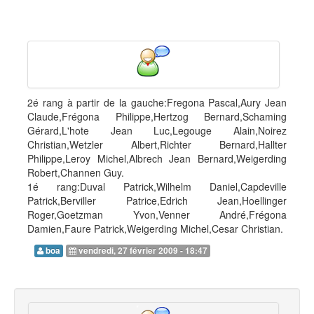
2é rang à partir de la gauche:Fregona Pascal,Aury Jean
Claude,Frégona Philippe,Hertzog Bernard,Schaming
Gérard,L'hote Jean Luc,Legouge Alain,Noirez
Christian,Wetzler Albert,Richter Bernard,Hallter
Philippe,Leroy Michel,Albrech Jean Bernard,Weigerding
Robert,Channen Guy.
1é rang:Duval Patrick,Wilhelm Daniel,Capdeville
Patrick,Berviller Patrice,Edrich Jean,Hoellinger
Roger,Goetzman Yvon,Venner André,Frégona
Damien,Faure Patrick,Weigerding Michel,Cesar Christian.
boa
vendredi, 27 février 2009 - 18:47