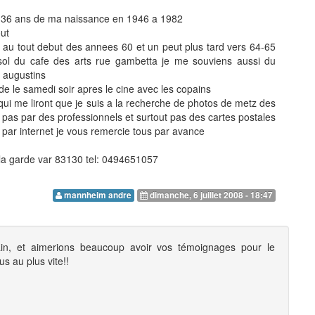
nt 36 ans de ma naissance en 1946 a 1982
out
 au tout debut des annees 60 et un peut plus tard vers 64-65
s sol du cafe des arts rue gambetta je me souviens aussi du
s augustins
de le samedi soir apres le cine avec les copains
qui me liront que je suis a la recherche de photos de metz des
n pas par des professionnels et surtout pas des cartes postales
par internet je vous remercie tous par avance
la garde var 83130 tel: 0494651057
mannheim andre
dimanche, 6 juillet 2008 - 18:47
n, et aimerions beaucoup avoir vos témoignages pour le
s au plus vite!!