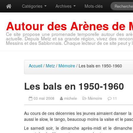
Catégories
Archives
Mots-clés
Autour des Arènes de 
Ce site propose une promenade temporelle autour des arè
actuelle. Depuis Metz et sa grande région, vivez des rencon
Messins et des Sablonnais. Chaque lecteur de ce site peut y l
Accueil
/
Metz
/
Mémoire
/ Les bals en 1950-1960
Les bals en 1950-1960
03 mai 2008
michele
Mémoire
11
Au cours de ces décennies les jeunes aimaient danser la sa
aussi le slow, le tango, beaucoup moins la valse et le pas
Le samedi soir, le dimanche après-midi et le dimanche 