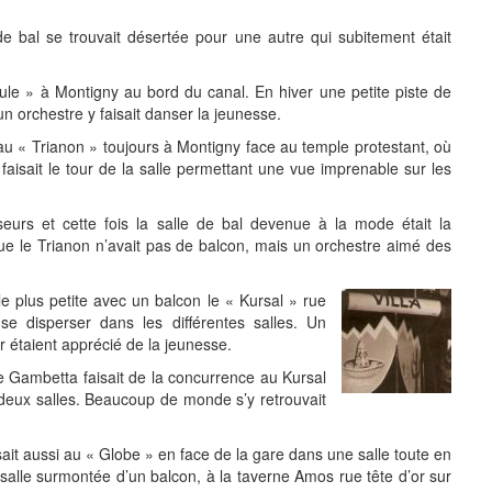
e bal se trouvait désertée pour une autre qui subitement était
le » à Montigny au bord du canal. En hiver une petite piste de
un orchestre y faisait danser la jeunesse.
 au « Trianon » toujours à Montigny face au temple protestant, où
aisait le tour de la salle permettant une vue imprenable sur les
nseurs et cette fois la salle de bal devenue à la mode était la
ue le Trianon n’avait pas de balcon, mais un orchestre aimé des
 plus petite avec un balcon le « Kursal » rue
se disperser dans les différentes salles. Un
 étaient apprécié de la jeunesse.
ue Gambetta faisait de la concurrence au Kursal
 deux salles. Beaucoup de monde s’y retrouvait
it aussi au « Globe » en face de la gare dans une salle toute en
salle surmontée d’un balcon, à la taverne Amos rue tête d’or sur