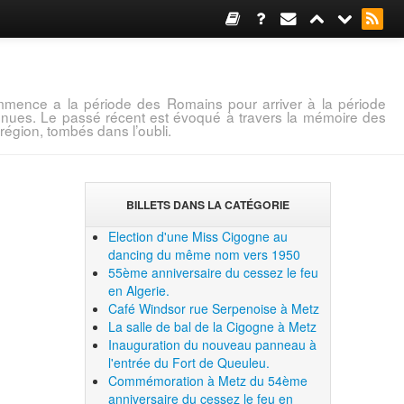
mence a la période des Romains pour arriver à la période
connues. Le passé récent est évoqué à travers la mémoire des
région, tombés dans l’oubli.
BILLETS DANS LA CATÉGORIE
Election d'une Miss Cigogne au
dancing du même nom vers 1950
55ème anniversaire du cessez le feu
en Algerie.
Café Windsor rue Serpenoise à Metz
La salle de bal de la Cigogne à Metz
Inauguration du nouveau panneau à
l'entrée du Fort de Queuleu.
Commémoration à Metz du 54ème
anniversaire du cessez le feu en