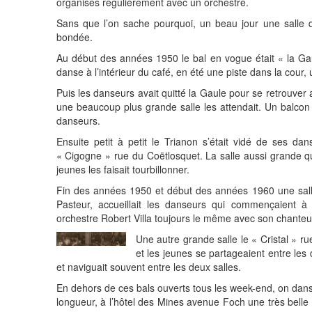
organisés régulièrement avec un orchestre.
Sans que l’on sache pourquoi, un beau jour une salle d
bondée.
Au début des années 1950 le bal en vogue était « la Gau
danse à l’intérieur du café, en été une piste dans la cour, 
Puis les danseurs avait quitté la Gaule pour se retrouver
une beaucoup plus grande salle les attendait. Un balcon f
danseurs.
Ensuite petit à petit le Trianon s’était vidé de ses da
« Cigogne » rue du Coëtlosquet. La salle aussi grande q
jeunes les faisait tourbillonner.
Fin des années 1950 et début des années 1960 une salle
Pasteur, accueillait les danseurs qui commençaient à 
orchestre Robert Villa toujours le même avec son chanteur
Une autre grande salle le « Cristal » r
et les jeunes se partageaient entre les
et naviguait souvent entre les deux salles.
En dehors de ces bals ouverts tous les week-end, on dansa
longueur, à l’hôtel des Mines avenue Foch une très belle 