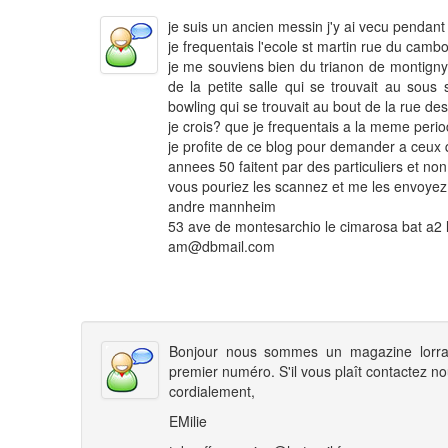
je suis un ancien messin j'y ai vecu penda
je frequentais l'ecole st martin rue du camb
je me souviens bien du trianon de montigny
de la petite salle qui se trouvait au sou
bowling qui se trouvait au bout de la rue de
je crois? que je frequentais a la meme perio
je profite de ce blog pour demander a ceux 
annees 50 faitent par des particuliers et no
vous pouriez les scannez et me les envoyez 
andre mannheim
53 ave de montesarchio le cimarosa bat a2 
am@dbmail.com
Bonjour nous sommes un magazine lorrai
premier numéro. S'il vous plaît contactez nou
cordialement,
EMilie