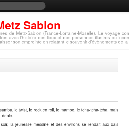
Metz Sablon
nes de Metz-Sablon (France-Lorraine-Moselle). Le voyage com
tres avec l’histoire des lieux et des personnes illustres ou in
aisser son empreinte en relatant le souvenir d’évènements de la 
mba, le twist, le rock en roll, le mambo, le tcha-tcha-tcha, mais
o-doble.
soir, la jeunesse messine et des environs se rendait aux bals