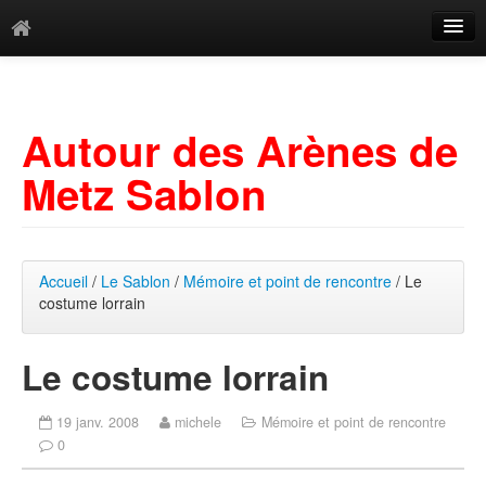
Catégories
Archives
Autour des Arènes de
Mots-clés
Metz Sablon
Accueil
/
Le Sablon
/
Mémoire et point de rencontre
/ Le
costume lorrain
Le costume lorrain
19 janv. 2008
michele
Mémoire et point de rencontre
0