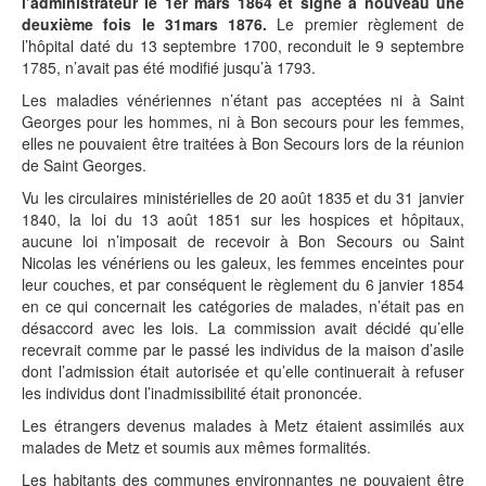
l’administrateur le 1er mars 1864 et signé à nouveau une
deuxième fois le 31mars 1876.
Le premier règlement de
l’hôpital daté du 13 septembre 1700, reconduit le 9 septembre
1785, n’avait pas été modifié jusqu’à 1793.
Les maladies vénériennes n’étant pas acceptées ni à Saint
Georges pour les hommes, ni à Bon secours pour les femmes,
elles ne pouvaient être traitées à Bon Secours lors de la réunion
de Saint Georges.
Vu les circulaires ministérielles de 20 août 1835 et du 31 janvier
1840, la loi du 13 août 1851 sur les hospices et hôpitaux,
aucune loi n’imposait de recevoir à Bon Secours ou Saint
Nicolas les vénériens ou les galeux, les femmes enceintes pour
leur couches, et par conséquent le règlement du 6 janvier 1854
en ce qui concernait les catégories de malades, n’était pas en
désaccord avec les lois. La commission avait décidé qu’elle
recevrait comme par le passé les individus de la maison d’asile
dont l’admission était autorisée et qu’elle continuerait à refuser
les individus dont l’inadmissibilité était prononcée.
Les étrangers devenus malades à Metz étaient assimilés aux
malades de Metz et soumis aux mêmes formalités.
Les habitants des communes environnantes ne pouvaient être