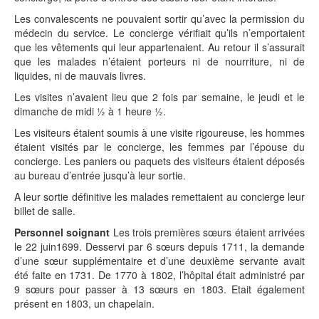
Les convalescents ne pouvaient sortir qu’avec la permission du
médecin du service. Le concierge vérifiait qu’ils n’emportaient
que les vêtements qui leur appartenaient. Au retour il s’assurait
que les malades n’étaient porteurs ni de nourriture, ni de
liquides, ni de mauvais livres.
Les visites n’avaient lieu que 2 fois par semaine, le jeudi et le
dimanche de midi ½ à 1 heure ½.
Les visiteurs étaient soumis à une visite rigoureuse, les hommes
étaient visités par le concierge, les femmes par l’épouse du
concierge. Les paniers ou paquets des visiteurs étaient déposés
au bureau d’entrée jusqu’à leur sortie.
A leur sortie définitive les malades remettaient au concierge leur
billet de salle.
Personnel soignant
Les trois premières sœurs étaient arrivées
le 22 juin1699. Desservi par 6 sœurs depuis 1711, la demande
d’une sœur supplémentaire et d’une deuxième servante avait
été faite en 1731. De 1770 à 1802, l’hôpital était administré par
9 sœurs pour passer à 13 sœurs en 1803. Etait également
présent en 1803, un chapelain.