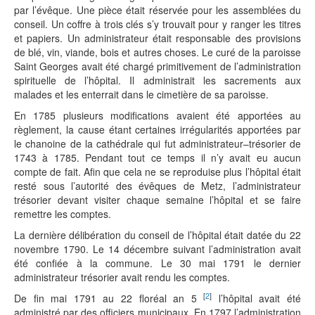
par l’évêque. Une pièce était réservée pour les assemblées du
conseil. Un coffre à trois clés s’y trouvait pour y ranger les titres
et papiers. Un administrateur était responsable des provisions
de blé, vin, viande, bois et autres choses. Le curé de la paroisse
Saint Georges avait été chargé primitivement de l’administration
spirituelle de l’hôpital. Il administrait les sacrements aux
malades et les enterrait dans le cimetière de sa paroisse.
En 1785 plusieurs modifications avaient été apportées au
règlement, la cause étant certaines irrégularités apportées par
le chanoine de la cathédrale qui fut administrateur–trésorier de
1743 à 1785. Pendant tout ce temps il n’y avait eu aucun
compte de fait. Afin que cela ne se reproduise plus l’hôpital était
resté sous l’autorité des évêques de Metz, l’administrateur
trésorier devant visiter chaque semaine l’hôpital et se faire
remettre les comptes.
La dernière délibération du conseil de l’hôpital était datée du 22
novembre 1790. Le 14 décembre suivant l’administration avait
été confiée à la commune. Le 30 mai 1791 le dernier
administrateur trésorier avait rendu les comptes.
[
2
]
De fin mai 1791 au 22 floréal an 5
l’hôpital avait été
administré par des officiers municipaux. En 1797 l’administration