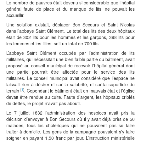
Le nombre de pauvres était devenu si considérable que l’hôpital
général faute de place et du manque de lits, ne pouvait les
accueillir.
Une solution existait, déplacer Bon Secours et Saint Nicolas
dans l’abbaye Saint Clément. Le total des lits des deux hôpitaux
était de 302 lits pour les hommes et les garçons, 398 lits pour
les femmes et les filles, soit un total de 700 lits.
L’abbaye Saint Clément occupée par l’administration de lits
militaires, qui nécessitait une bien faible partie du bâtiment, avait
proposé au conseil municipal de recevoir l’hôpital général dont
une partie pourrait être affectée pour le service des lits
militaires. Le conseil municipal avait considéré que l’espace ne
laissait rien à désirer ni sur la salubrité, ni sur la superficie du
[
4
]
terrain
. Cependant le bâtiment était en mauvais état et l’église
devait être rendue au culte. Faute d’argent, les hôpitaux criblés
de dettes, le projet n’avait pas abouti.
Le 7 juillet 1832 l’administration des hospices avait pris la
décision d’envoyer à Bon Secours où il y avait déjà près de 50
malades, tous les cholériques qui ne pouvaient pas se faire
traiter à domicile. Les gens de la campagne pouvaient s’y faire
soigner en payant 1,50 franc par jour. L’instruction ministérielle