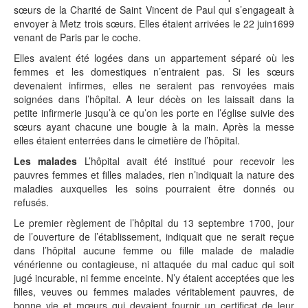
sœurs de la Charité de Saint Vincent de Paul qui s’engageait à
envoyer à Metz trois sœurs. Elles étaient arrivées le 22 juin1699
venant de Paris par le coche.
Elles avaient été logées dans un appartement séparé où les
femmes et les domestiques n’entraient pas. Si les sœurs
devenaient infirmes, elles ne seraient pas renvoyées mais
soignées dans l’hôpital. A leur décès on les laissait dans la
petite infirmerie jusqu’à ce qu’on les porte en l’église suivie des
sœurs ayant chacune une bougie à la main. Après la messe
elles étaient enterrées dans le cimetière de l’hôpital.
Les malades
L’hôpital avait été institué pour recevoir les
pauvres femmes et filles malades, rien n’indiquait la nature des
maladies auxquelles les soins pourraient être donnés ou
refusés.
Le premier règlement de l’hôpital du 13 septembre 1700, jour
de l’ouverture de l’établissement, indiquait que ne serait reçue
dans l’hôpital aucune femme ou fille malade de maladie
vénérienne ou contagieuse, ni attaquée du mal caduc qui soit
jugé incurable, ni femme enceinte. N’y étaient acceptées que les
filles, veuves ou femmes malades véritablement pauvres, de
bonne vie et mœurs qui devaient fournir un certificat de leur