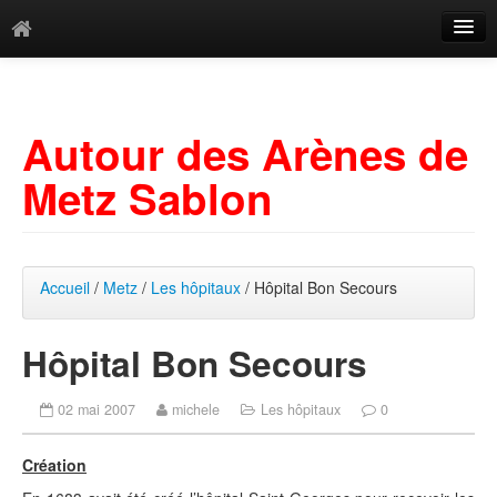
Catégories
Archives
Autour des Arènes de
Mots-clés
Metz Sablon
Accueil
/
Metz
/
Les hôpitaux
/ Hôpital Bon Secours
Hôpital Bon Secours
02 mai 2007
michele
Les hôpitaux
0
Création