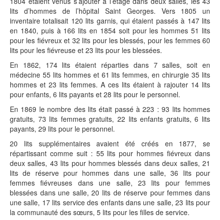
1804 étaient venus s’ajouter à l’étage dans deux salles, les 43
lits d’hommes de l’hôpital Saint Georges. Vers 1805 un
inventaire totalisait 120 lits garnis, qui étaient passés à 147 lits
en 1840, puis à 166 lits en 1854 soit pour les hommes 51 lits
pour les fiévreux et 32 lits pour les blessés, pour les femmes 60
lits pour les fiévreuse et 23 lits pour les blessées.
En 1862, 174 lits étaient réparties dans 7 salles, soit en
médecine 55 lits hommes et 61 lits femmes, en chirurgie 35 lits
hommes et 23 lits femmes. A ces lits étaient à rajouter 14 lits
pour enfants, 6 lits payants et 28 lits pour le personnel.
En 1869 le nombre des lits était passé à 223 : 93 lits hommes
gratuits, 73 lits femmes gratuits, 22 lits enfants gratuits, 6 lits
payants, 29 lits pour le personnel.
20 lits supplémentaires avaient été créés en 1877, se
répartissant comme suit : 55 lits pour hommes fiévreux dans
deux salles, 43 lits pour hommes blessés dans deux salles, 21
lits de réserve pour hommes dans une salle, 36 lits pour
femmes fiévreuses dans une salle, 23 lits pour femmes
blessées dans une salle, 20 lits de réserve pour femmes dans
une salle, 17 lits service des enfants dans une salle, 23 lits pour
la communauté des sœurs, 5 lits pour les filles de service.