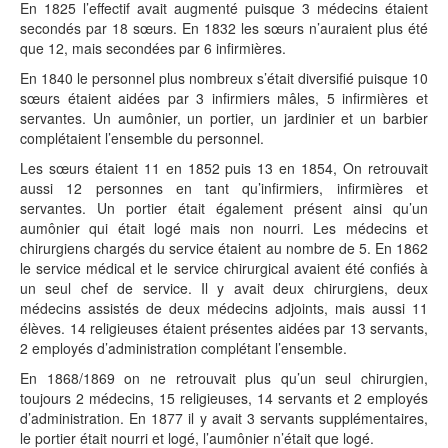
En 1825 l’effectif avait augmenté puisque 3 médecins étaient
secondés par 18 sœurs. En 1832 les sœurs n’auraient plus été
que 12, mais secondées par 6 infirmières.
En 1840 le personnel plus nombreux s’était diversifié puisque 10
sœurs étaient aidées par 3 infirmiers mâles, 5 infirmières et
servantes. Un aumônier, un portier, un jardinier et un barbier
complétaient l’ensemble du personnel.
Les sœurs étaient 11 en 1852 puis 13 en 1854, On retrouvait
aussi 12 personnes en tant qu’infirmiers, infirmières et
servantes. Un portier était également présent ainsi qu’un
aumônier qui était logé mais non nourri. Les médecins et
chirurgiens chargés du service étaient au nombre de 5. En 1862
le service médical et le service chirurgical avaient été confiés à
un seul chef de service. Il y avait deux chirurgiens, deux
médecins assistés de deux médecins adjoints, mais aussi 11
élèves. 14 religieuses étaient présentes aidées par 13 servants,
2 employés d’administration complétant l’ensemble.
En 1868/1869 on ne retrouvait plus qu’un seul chirurgien,
toujours 2 médecins, 15 religieuses, 14 servants et 2 employés
d’administration. En 1877 il y avait 3 servants supplémentaires,
le portier était nourri et logé, l’aumônier n’était que logé.