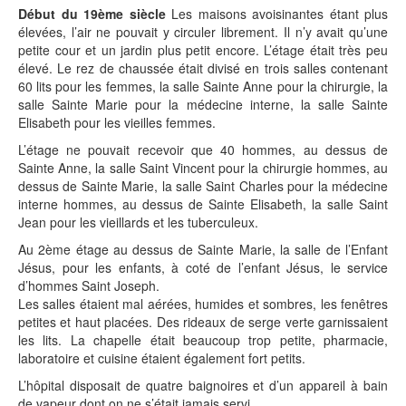
Début du 19ème siècle
Les maisons avoisinantes étant plus
élevées, l’air ne pouvait y circuler librement. Il n’y avait qu’une
petite cour et un jardin plus petit encore. L’étage était très peu
élevé. Le rez de chaussée était divisé en trois salles contenant
60 lits pour les femmes, la salle Sainte Anne pour la chirurgie, la
salle Sainte Marie pour la médecine interne, la salle Sainte
Elisabeth pour les vieilles femmes.
L’étage ne pouvait recevoir que 40 hommes, au dessus de
Sainte Anne, la salle Saint Vincent pour la chirurgie hommes, au
dessus de Sainte Marie, la salle Saint Charles pour la médecine
interne hommes, au dessus de Sainte Elisabeth, la salle Saint
Jean pour les vieillards et les tuberculeux.
Au 2ème étage au dessus de Sainte Marie, la salle de l’Enfant
Jésus, pour les enfants, à coté de l’enfant Jésus, le service
d’hommes Saint Joseph.
Les salles étaient mal aérées, humides et sombres, les fenêtres
petites et haut placées. Des rideaux de serge verte garnissaient
les lits. La chapelle était beaucoup trop petite, pharmacie,
laboratoire et cuisine étaient également fort petits.
L’hôpital disposait de quatre baignoires et d’un appareil à bain
de vapeur dont on ne s’était jamais servi.