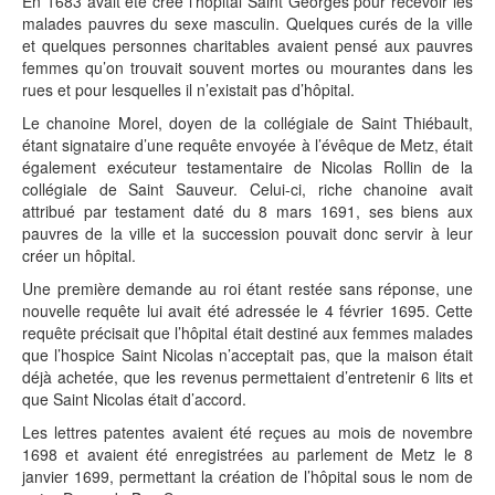
En 1683 avait été créé l’hôpital Saint Georges pour recevoir les
malades pauvres du sexe masculin. Quelques curés de la ville
et quelques personnes charitables avaient pensé aux pauvres
femmes qu’on trouvait souvent mortes ou mourantes dans les
rues et pour lesquelles il n’existait pas d’hôpital.
Le chanoine Morel, doyen de la collégiale de Saint Thiébault,
étant signataire d’une requête envoyée à l’évêque de Metz, était
également exécuteur testamentaire de Nicolas Rollin de la
collégiale de Saint Sauveur. Celui-ci, riche chanoine avait
attribué par testament daté du 8 mars 1691, ses biens aux
pauvres de la ville et la succession pouvait donc servir à leur
créer un hôpital.
Une première demande au roi étant restée sans réponse, une
nouvelle requête lui avait été adressée le 4 février 1695. Cette
requête précisait que l’hôpital était destiné aux femmes malades
que l’hospice Saint Nicolas n’acceptait pas, que la maison était
déjà achetée, que les revenus permettaient d’entretenir 6 lits et
que Saint Nicolas était d’accord.
Les lettres patentes avaient été reçues au mois de novembre
1698 et avaient été enregistrées au parlement de Metz le 8
janvier 1699, permettant la création de l’hôpital sous le nom de