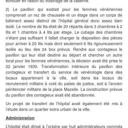
échouer en raison du voisinage de la caserne.
2) Le pavillon qui existait pour les femmes vénériennes
comprenait un rez de chaussée et un étage dans un corps de
bâtiment assez distinct de l’hôpital général donc assez bien
isolé. Le nombre de lits était de 20 répartis dans 3 chambres à 2
lits et 1 chambre à 4 lits par étage. Le cubage des chambres
n’étant pas suffisant il fallait changer la disposition des pièces
pour arriver à 20 lits mais dont seulement 6 lits rigoureusement
isolés au lieu des 24 box prévus. Rendre aux contagieux le
pavillon qui leur était destiné au départ et chercher un autre
local pour les femmes vénériennes, la décision avait été prise le
22 janvier 1930. Transformation intérieure du pavillon des
contagieux et transfert du service de vénérologie dans des
locaux appartenant à la ville, soit dans les locaux de
recrutement militaire à coté du palais de justice, soit à l’ancien
pénitencier militaire de la place Mazelle. La construction prévue
du pavillon des contagieux avait été abandonnée.
Un projet de transfert de l’hôpital avait également été mis à
l’étude dans un quartier extra urbain de la ville.
Administration
L’hôpital était dirigé à l’origine par huit administrateurs nommés