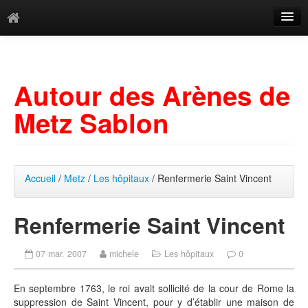
Catégories
Archives
Autour des Arènes de
Mots-clés
Metz Sablon
Accueil
/
Metz
/
Les hôpitaux
/ Renfermerie Saint Vincent
Renfermerie Saint Vincent
07 mar. 2007
michele
Les hôpitaux
0
En septembre 1763, le roi avait sollicité de la cour de Rome la
suppression de Saint Vincent, pour y d’établir une maison de