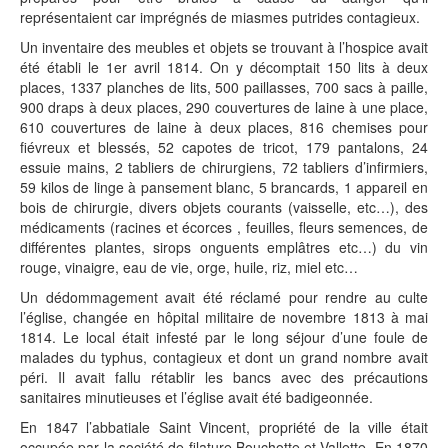
représentaient car imprégnés de miasmes putrides contagieux.
Un inventaire des meubles et objets se trouvant à l’hospice avait
été établi le 1er avril 1814. On y décomptait 150 lits à deux
places, 1337 planches de lits, 500 paillasses, 700 sacs à paille,
900 draps à deux places, 290 couvertures de laine à une place,
610 couvertures de laine à deux places, 816 chemises pour
fiévreux et blessés, 52 capotes de tricot, 179 pantalons, 24
essuie mains, 2 tabliers de chirurgiens, 72 tabliers d’infirmiers,
59 kilos de linge à pansement blanc, 5 brancards, 1 appareil en
bois de chirurgie, divers objets courants (vaisselle, etc…), des
médicaments (racines et écorces , feuilles, fleurs semences, de
différentes plantes, sirops onguents emplâtres etc…) du vin
rouge, vinaigre, eau de vie, orge, huile, riz, miel etc…
Un dédommagement avait été réclamé pour rendre au culte
l’église, changée en hôpital militaire de novembre 1813 à mai
1814. Le local était infesté par le long séjour d’une foule de
malades du typhus, contagieux et dont un grand nombre avait
péri. Il avait fallu rétablir les bancs avec des précautions
sanitaires minutieuses et l’église avait été badigeonnée.
En 1847 l’abbatiale Saint Vincent, propriété de la ville était
occupée par la société de filature Bouchotte et Vallette. En 1870