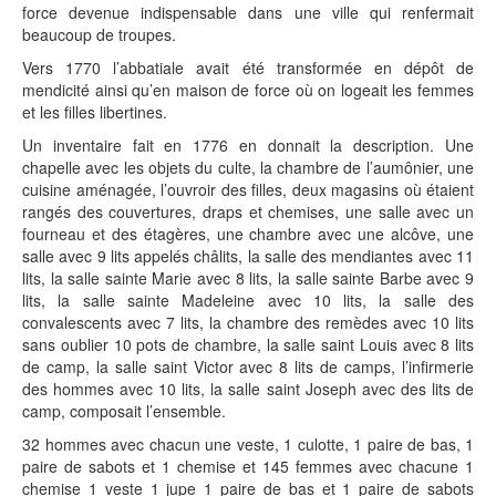
force devenue indispensable dans une ville qui renfermait
beaucoup de troupes.
Vers 1770 l’abbatiale avait été transformée en dépôt de
mendicité ainsi qu’en maison de force où on logeait les femmes
et les filles libertines.
Un inventaire fait en 1776 en donnait la description. Une
chapelle avec les objets du culte, la chambre de l’aumônier, une
cuisine aménagée, l’ouvroir des filles, deux magasins où étaient
rangés des couvertures, draps et chemises, une salle avec un
fourneau et des étagères, une chambre avec une alcôve, une
salle avec 9 lits appelés châlits, la salle des mendiantes avec 11
lits, la salle sainte Marie avec 8 lits, la salle sainte Barbe avec 9
lits, la salle sainte Madeleine avec 10 lits, la salle des
convalescents avec 7 lits, la chambre des remèdes avec 10 lits
sans oublier 10 pots de chambre, la salle saint Louis avec 8 lits
de camp, la salle saint Victor avec 8 lits de camps, l’infirmerie
des hommes avec 10 lits, la salle saint Joseph avec des lits de
camp, composait l’ensemble.
32 hommes avec chacun une veste, 1 culotte, 1 paire de bas, 1
paire de sabots et 1 chemise et 145 femmes avec chacune 1
chemise 1 veste 1 jupe 1 paire de bas et 1 paire de sabots