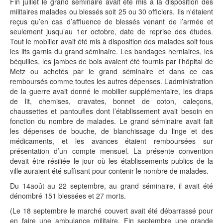
Fin juillet le grand séminaire avait été mis à la disposition des
militaires malades ou blessés soit 25 ou 30 officiers. Ils n'étaient
reçus qu’en cas d’affluence de blessés venant de l’armée et
seulement jusqu’au 1er octobre, date de reprise des études.
Tout le mobilier avait été mis à disposition des malades soit tous
les lits garnis du grand séminaire. Les bandages herniaires, les
béquilles, les jambes de bois avaient été fournis par l’hôpital de
Metz ou achetés par le grand séminaire et dans ce cas
remboursés comme toutes les autres dépenses. L’administration
de la guerre avait donné le mobilier supplémentaire, les draps
de lit, chemises, cravates, bonnet de coton, caleçons,
chaussettes et pantoufles dont l’établissement avait besoin en
fonction du nombre de malades. Le grand séminaire avait fait
les dépenses de bouche, de blanchissage du linge et des
médicaments, et les avances étaient remboursées sur
présentation d’un compte mensuel. La présente convention
devait être résiliée le jour où les établissements publics de la
ville auraient été suffisant pour contenir le nombre de malades.
Du 14août au 22 septembre, au grand séminaire, il avait été
dénombré 151 blessées et 27 morts.
(Le 18 septembre le marché couvert avait été débarrassé pour
en faire une ambulance militaire. Fin septembre une grande