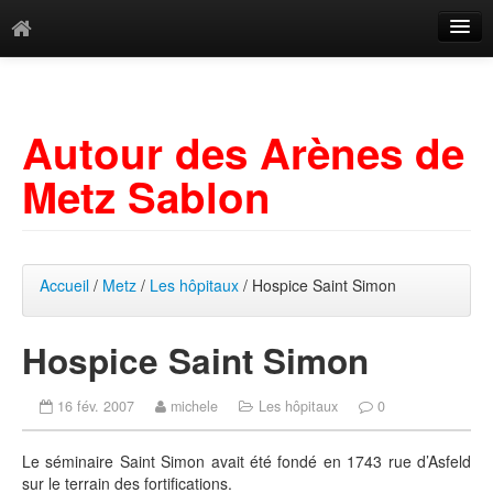
Catégories
Archives
Autour des Arènes de
Mots-clés
Metz Sablon
Accueil
/
Metz
/
Les hôpitaux
/ Hospice Saint Simon
Hospice Saint Simon
16 fév. 2007
michele
Les hôpitaux
0
Le séminaire Saint Simon avait été fondé en 1743 rue d’Asfeld
sur le terrain des fortifications.