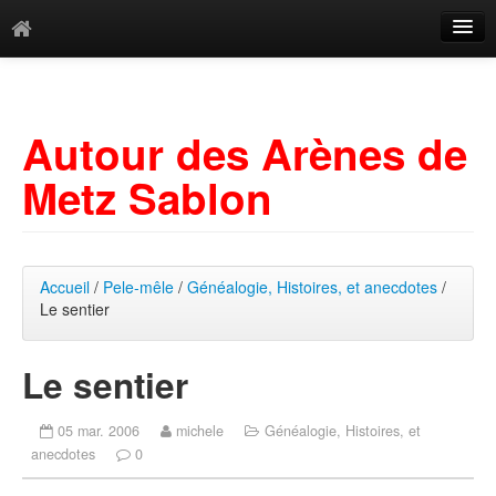
Catégories
Archives
Autour des Arènes de
Mots-clés
Metz Sablon
Accueil
/
Pele-mêle
/
Généalogie, Histoires, et anecdotes
/
Le sentier
Le sentier
05 mar. 2006
michele
Généalogie, Histoires, et
anecdotes
0