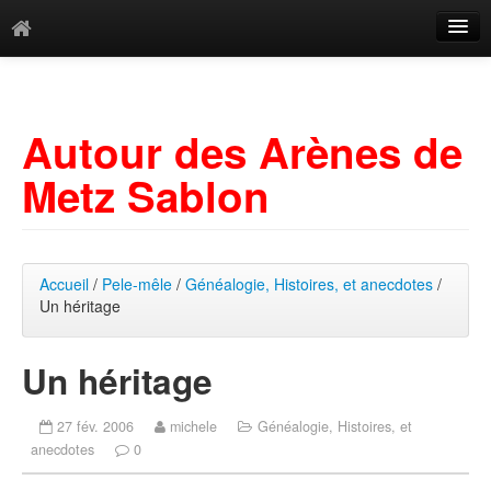
Catégories
Archives
Autour des Arènes de
Mots-clés
Metz Sablon
Accueil
/
Pele-mêle
/
Généalogie, Histoires, et anecdotes
/
Un héritage
Un héritage
27 fév. 2006
michele
Généalogie, Histoires, et
anecdotes
0