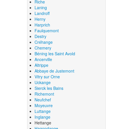
Riche
Laning
Landroff
Herny
Harprich
Faulquemont
Destry
Créhange
Chemery
Béning les Saint Avold
Ancerville
Altrippe
Abbaye de Justemont
Vitry sur Orne
Uckange
Sierck les Bains
Richemont
Neufchef
Moyeuvre
Luttange
Inglange
Hettange
Hagondange