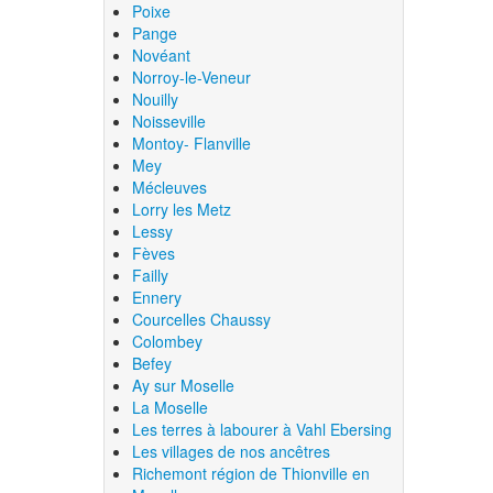
Poixe
Pange
Novéant
Norroy-le-Veneur
Nouilly
Noisseville
Montoy- Flanville
Mey
Mécleuves
Lorry les Metz
Lessy
Fèves
Failly
Ennery
Courcelles Chaussy
Colombey
Befey
Ay sur Moselle
La Moselle
Les terres à labourer à Vahl Ebersing
Les villages de nos ancêtres
Richemont région de Thionville en