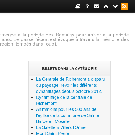
mence a la période des Romains pour arriver à la période
connues. Le passé récent est évoqué à travers la mémoire des
région, tombés dans l’oubli.
BILLETS DANS LA CATÉGORIE
La Centrale de Richemont a disparu
du paysage, revoir les différents
dynamitages depuis octobre 2012.
Dynamitage de la centrale de
Richemont
Animations pour les 500 ans de
l'église de la commune de Sainte
Barbe en Moselle
La Salette à Villers l'Orme
Mont Saint Pierre