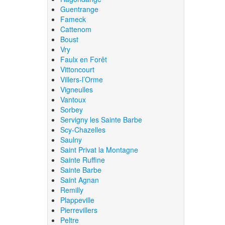
Guentrange
Fameck
Cattenom
Boust
Vry
Faulx en Forêt
Vittoncourt
Villers-l’Orme
Vigneulles
Vantoux
Sorbey
Servigny les Sainte Barbe
Scy-Chazelles
Saulny
Saint Privat la Montagne
Sainte Ruffine
Sainte Barbe
Saint Agnan
Remilly
Plappeville
Pierrevillers
Peltre