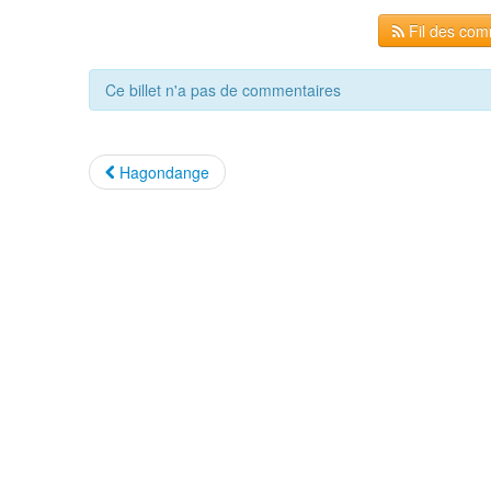
Fil des comm
Ce billet n'a pas de commentaires
Hagondange