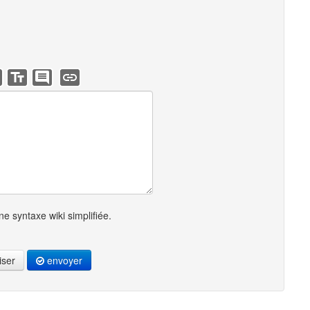
e syntaxe wiki simplifiée.
iser
envoyer