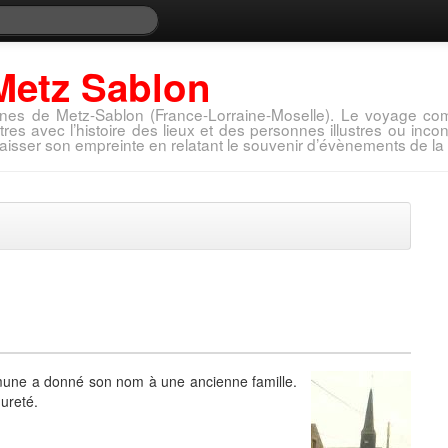
Metz Sablon
nes de Metz-Sablon (France-Lorraine-Moselle). Le voyage com
tres avec l’histoire des lieux et des personnes illustres ou in
aisser son empreinte en relatant le souvenir d’évènements de la 
mune a donné son nom à une ancienne famille.
ureté.