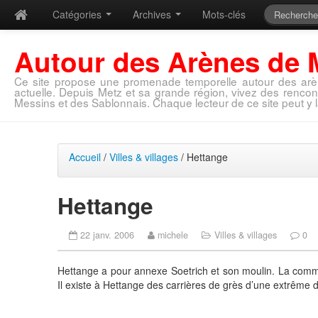
Catégories
Archives
Mots-clés
Autour des Arènes de 
Ce site propose une promenade temporelle autour des arè
actuelle. Depuis Metz et sa grande région, vivez des rencon
Messins et des Sablonnais. Chaque lecteur de ce site peut y l
Accueil
/
Villes & villages
/ Hettange
Hettange
22 janv. 2006
michele
Villes & villages
0
Hettange a pour annexe Soetrich et son moulin. La com
Il existe à Hettange des carrières de grès d’une extrême d