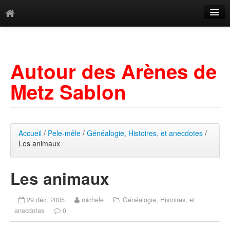
Catégories
Archives
Autour des Arènes de
Mots-clés
Metz Sablon
Accueil
/
Pele-mêle
/
Généalogie, Histoires, et anecdotes
/
Les animaux
Les animaux
29 déc. 2005
michele
Généalogie, Histoires, et
anecdotes
0