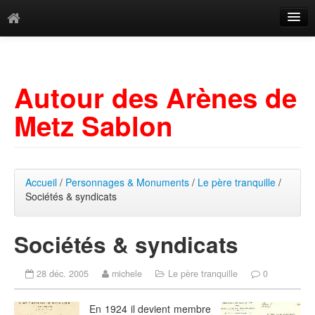
Catégories
Archives
Autour des Arènes de
Mots-clés
Metz Sablon
Accueil
/
Personnages & Monuments
/
Le père tranquille
/
Sociétés & syndicats
Sociétés & syndicats
28 déc. 2005
michele
Le père tranquille
0
En 1924 il devient membre