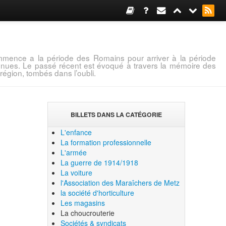
mence a la période des Romains pour arriver à la période
connues. Le passé récent est évoqué à travers la mémoire des
région, tombés dans l’oubli.
BILLETS DANS LA CATÉGORIE
L'enfance
La formation professionnelle
L'armée
La guerre de 1914/1918
La voiture
l'Association des Maraîchers de Metz
la société d'horticulture
Les magasins
La choucrouterie
Sociétés & syndicats