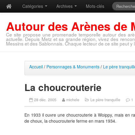
Catégories
Archives
Mots-clés
Autour des Arènes de 
Ce site propose une promenade temporelle autour des arè
actuelle. Depuis Metz et sa grande région, vivez des rencon
Messins et des Sablonnais. Chaque lecteur de ce site peut y l
Accueil
/
Personnages & Monuments
/
Le père tranquill
La choucrouterie
28 déc. 2005
michele
Le père tranquille
1
En 1933 il ouvre une choucrouterie à Woippy, mais en r
de choux, la choucrouterie ferme en mars 1934.