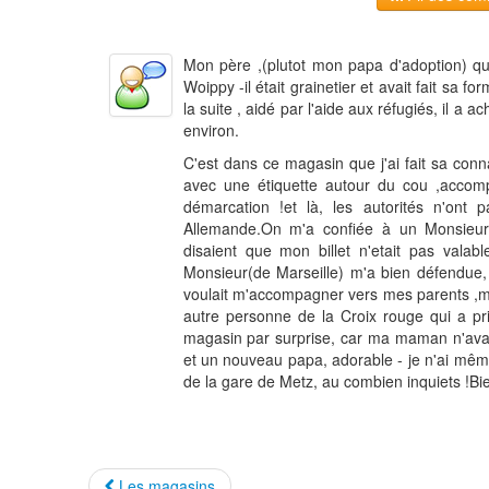
Mon père ,(plutot mon papa d'adoption) q
Woippy -il était grainetier et avait fait sa 
la suite , aidé par l'aide aux réfugiés, il a a
environ.
C'est dans ce magasin que j'ai fait sa con
avec une étiquette autour du cou ,accompa
démarcation !et là, les autorités n'ont
Allemande.On m'a confiée à un Monsieur ! 
disaient que mon billet n'etait pas valab
Monsieur(de Marseille) m'a bien défendue, 
voulait m'accompagner vers mes parents ,mais
autre personne de la Croix rouge qui a pri
magasin par surprise, car ma maman n'avait
et un nouveau papa, adorable - je n'ai mê
de la gare de Metz, au combien inquiets !Bie
Les magasins