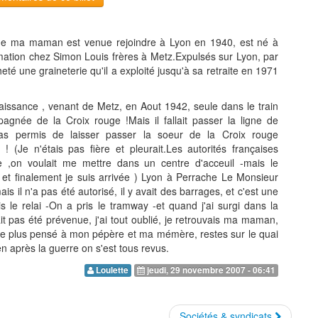
ue ma maman est venue rejoindre à Lyon en 1940, est né à
formation chez Simon Louis frères à Metz.Expulsés sur Lyon, par
cheté une graineterie qu'il a exploité jusqu'à sa retraite en 1971
naissance , venant de Metz, en Aout 1942, seule dans le train
gnée de la Croix rouge !Mais il fallait passer la ligne de
 pas permis de laisser passer la soeur de la Croix rouge
(Je n'étais pas fière et pleurait.Les autorités françaises
le ,on voulait me mettre dans un centre d'acceuil -mais le
et finalement je suis arrivée ) Lyon à Perrache Le Monsieur
 il n'a pas été autorisé, il y avait des barrages, et c'est une
s le relai -On a pris le tramway -et quand j'ai surgi dans la
 pas été prévenue, j'ai tout oublié, je retrouvais ma maman,
me plus pensé à mon pépère et ma mémère, restes sur le quai
n après la guerre on s'est tous revus.
Loulette
jeudi, 29 novembre 2007 - 06:41
Sociétés & syndicats