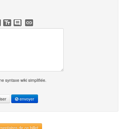
e syntaxe wiki simplifiée.
iser
envoyer
entaires de ce billet