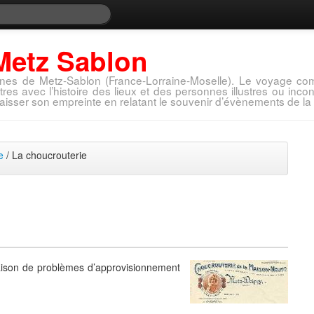
Metz Sablon
nes de Metz-Sablon (France-Lorraine-Moselle). Le voyage com
tres avec l’histoire des lieux et des personnes illustres ou in
aisser son empreinte en relatant le souvenir d’évènements de la 
e
/ La choucrouterie
aison de problèmes d’approvisionnement